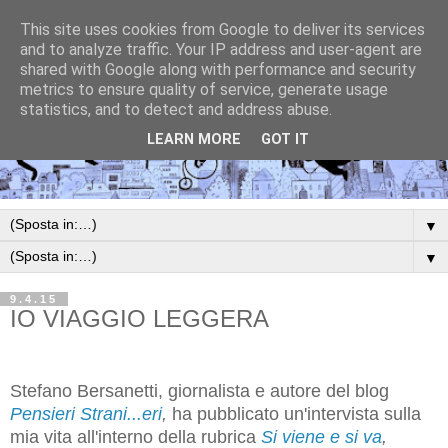
This site uses cookies from Google to deliver its services
and to analyze traffic. Your IP address and user-agent are
shared with Google along with performance and security
metrics to ensure quality of service, generate usage
statistics, and to detect and address abuse.
LEARN MORE
GOT IT
▼
▼
9.4.15
IO VIAGGIO LEGGERA
Stefano Bersanetti, giornalista e autore del blog
Pensieri Strani...eri
,
ha pubblicato un'intervista sulla
mia vita all'interno della rubrica
Si viene e si va
,