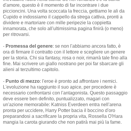
d'amore, questo è il momento di far incontrare i due
piccioncini. Una volta scoccata la freccia, gettiamo le ali da
Cupido e indossiamo il cappello da strega cattiva, pronti a
dividere e martoriare con mille peripezie la coppietta
innamorata, che solo all'ultimissima pagina finirà (o meno)
per ritrovarsi.
-
Promessa del genere
: se non l'abbiamo ancora fatto, è
ora di firmare il contratto con il lettore e scegliere un genere
per la storia. Chi sia fantasy, rosa o noir, rimarrà tale fino alla
fine. Mai scrivere un giallo nostrano per poi far sbarcare gli
alieni al terzultimo capitolo.
-
Punto di mezzo
: l'eroe è pronto ad affrontare i nemici.
L'evoluzione ha raggiunto il suo apice, per procedere è
necessario confrontarsi con l'antagonista. Questo passaggio
deve essere ben definito, puntualizzato, magari con
un'azione memorabile: Katniss Everdeen entra nell'arena
pronta per uccidere, Harry Potter bacia il boccino d'oro
preparandosi a sacrificare la propria vita, Rossella O'Hara
mangia la carota giurando che non patirà mai più la fame.