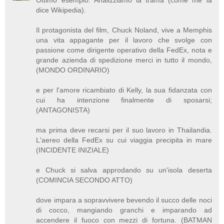
Ottimo esempio. Analizziamo la trama (come me la
dice Wikipedia).
Il protagonista del film, Chuck Noland, vive a Memphis
una vita appagante per il lavoro che svolge con
passione come dirigente operativo della FedEx, nota e
grande azienda di spedizione merci in tutto il mondo,
(MONDO ORDINARIO)
e per l'amore ricambiato di Kelly, la sua fidanzata con
cui ha intenzione finalmente di sposarsi;
(ANTAGONISTA)
ma prima deve recarsi per il suo lavoro in Thailandia.
L'aereo della FedEx su cui viaggia precipita in mare
(INCIDENTE INIZIALE)
e Chuck si salva approdando su un'isola deserta
(COMINCIA SECONDO ATTO)
dove impara a sopravvivere bevendo il succo delle noci
di cocco, mangiando granchi e imparando ad
accendere il fuoco con mezzi di fortuna. (BATMAN