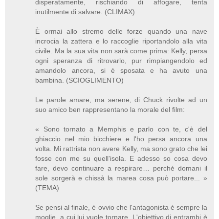
disperatamente, rischiando di affogare, tenta
inutilmente di salvare. (CLIMAX)
È ormai allo stremo delle forze quando una nave
incrocia la zattera e lo raccoglie riportandolo alla vita
civile. Ma la sua vita non sarà come prima: Kelly, persa
ogni speranza di ritrovarlo, pur rimpiangendolo ed
amandolo ancora, si è sposata e ha avuto una
bambina. (SCIOGLIMENTO)
Le parole amare, ma serene, di Chuck rivolte ad un
suo amico ben rappresentano la morale del film:
« Sono tornato a Memphis e parlo con te, c'è del
ghiaccio nel mio bicchiere e l'ho persa ancora una
volta. Mi rattrista non avere Kelly, ma sono grato che lei
fosse con me su quell'isola. E adesso so cosa devo
fare, devo continuare a respirare… perché domani il
sole sorgerà e chissà la marea cosa può portare... »
(TEMA)
Se pensi al finale, è ovvio che l'antagonista è sempre la
moglie, a cui lui vuole tornare. L'obiettivo di entrambi è