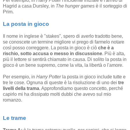
Per esempio, in
Harry Potter
l'incidente iniziale è l'arrivo di
Hagrid a casa Dursley, in
The hunger games
è il sorteggio di
Prim.
La posta in gioco
Il nome in inglese è "stakes", spero di averlo tradotto bene,
se conoscete un termine migliore vi prego di farmelo notare
così posso correggere. La posta in gioco è ciò
che è a
rischio, sotto accusa o messo in discussione
. Più è alta,
più il lettore si sentirà chiamato in causa. Di solito la posta in
gioco è un bene supremo, come la vita, la libertà o l'amore.
Per esempio, in
Harry Potter
la posta in gioco include tutte e
tre le cose. Ognuna di queste è la risoluzione di uno dei
tre
livelli della trama
. Approfondiamo questo concetto, perché
capirlo mi ha dissipato molti dubbi che avevo sul mio
romanzo.
Le trame