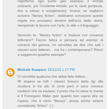
rispettarne ogni punto (per esempio, il mondo
ordinario, poi l'incidente iniziale, poi le varie peripezie,
fino a climax e scioglimento). Invece, se vogliamo
scrivere "literary fiction", dobbiamo conoscere queste
regole ma possiamo deviare dall'arco della storia,
riempiendo le lacune con l'arte, lo stile o il linguaggio.
Secondo te, "literary fiction" si traduce con romanzo
letterario? Faccio fatica a pensare ad esempi di
romanzi del genere, mi verrebbe da dire che tutti i
classici sono letterari... ma tra i contemporanei? Riesci
a suggerirmi qualche esempio?
Michele Scarparo
16/11/15 1:17 PM
Ci vorrebbe qualcuno che abbia fatto lettere...
Mi stupirei se tutti i classici fossero tanto ligi alla
struttura in tre atti; di certo però ci sono romanzi
moderni che ne esulano: il primo che mi viene in mente
è il Finnegans Wake (per quanto non saprei dire se
l'opera, che è certo "literary", possa anche essere
considerata "fiction" :) )