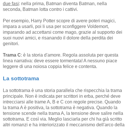
due fasi
: nella prima, Batman diventa Batman, nella
seconda, Batman lotta contro i cattivi.
Per esempio, Harry Potter scopre di avere poteri magici,
impara a usarli, poi li usa per sconfiggere Voldemort,
imparando ad accettarsi come mago, grazie al supporto dei
suoi nuovi amici, e risanando il dolore della perdita dei
genitori.
Trama C
: è la storia d'amore. Regola assoluta per questa
linea narrativa: deve essere tormentata! A nessuno piace
leggere di una noiosa coppia felice e contenta.
La sottotrama
La sottotrama è una storia parallela che rispecchia la trama
principale. Non è indicata per scrittori in erba, perché deve
intrecciarsi alle trame A, B e C con regole precise. Quando
la trama A è positiva, la sottotrama è negativa. Quando la
tensione scende nella trama A, la tensione deve salire nella
sottotrama. E così via. Meglio lasciarla per chi ha già scritto
altri romanzi e ha interiorizzato il meccanismo dell'arco della