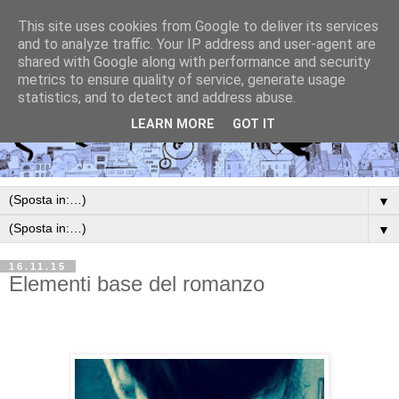
This site uses cookies from Google to deliver its services
and to analyze traffic. Your IP address and user-agent are
shared with Google along with performance and security
metrics to ensure quality of service, generate usage
statistics, and to detect and address abuse.
LEARN MORE
GOT IT
▼
▼
16.11.15
Elementi base del romanzo