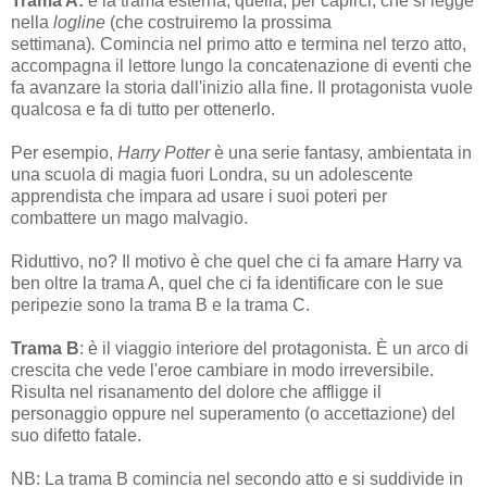
Trama A:
è la trama esterna; quella, per capirci, che si legge
nella
logline
(che costruiremo la prossima
settimana)
.
Comincia nel primo atto e termina nel terzo atto,
accompagna il lettore lungo la concatenazione di eventi che
fa avanzare la storia dall'inizio alla fine. Il protagonista vuole
qualcosa e fa di tutto per ottenerlo.
Per esempio,
Harry Potter
è una serie fantasy, ambientata in
una scuola di magia fuori Londra, su un adolescente
apprendista che impara ad usare i suoi poteri per
combattere un mago malvagio.
Riduttivo, no? Il motivo è che quel che ci fa amare Harry va
ben oltre la trama A, quel che ci fa identificare con le sue
peripezie sono la trama B e la trama C.
Trama B
: è il viaggio interiore del protagonista. È un arco di
crescita che vede l'eroe cambiare in modo irreversibile.
Risulta nel risanamento del dolore che affligge il
personaggio oppure nel superamento (o accettazione) del
suo difetto fatale.
NB: La trama B comincia nel secondo atto e si suddivide in