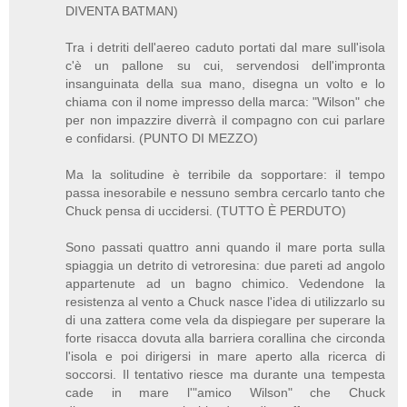
DIVENTA BATMAN)
Tra i detriti dell'aereo caduto portati dal mare sull'isola
c'è un pallone su cui, servendosi dell'impronta
insanguinata della sua mano, disegna un volto e lo
chiama con il nome impresso della marca: "Wilson" che
per non impazzire diverrà il compagno con cui parlare
e confidarsi. (PUNTO DI MEZZO)
Ma la solitudine è terribile da sopportare: il tempo
passa inesorabile e nessuno sembra cercarlo tanto che
Chuck pensa di uccidersi. (TUTTO È PERDUTO)
Sono passati quattro anni quando il mare porta sulla
spiaggia un detrito di vetroresina: due pareti ad angolo
appartenute ad un bagno chimico. Vedendone la
resistenza al vento a Chuck nasce l'idea di utilizzarlo su
di una zattera come vela da dispiegare per superare la
forte risacca dovuta alla barriera corallina che circonda
l'isola e poi dirigersi in mare aperto alla ricerca di
soccorsi. Il tentativo riesce ma durante una tempesta
cade in mare l'"amico Wilson" che Chuck