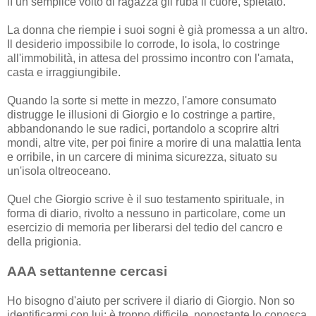
lì un semplice volto di ragazza gli ruba il cuore, spietato.
La donna che riempie i suoi sogni è già promessa a un altro.
Il desiderio impossibile lo corrode, lo isola, lo costringe
all'immobilità, in attesa del prossimo incontro con l'amata,
casta e irraggiungibile.
Quando la sorte si mette in mezzo, l'amore consumato
distrugge le illusioni di Giorgio e lo costringe a partire,
abbandonando le sue radici, portandolo a scoprire altri
mondi, altre vite, per poi finire a morire di una malattia lenta
e orribile, in un carcere di minima sicurezza, situato su
un'isola oltreoceano.
Quel che Giorgio scrive è il suo testamento spirituale, in
forma di diario, rivolto a nessuno in particolare, come un
esercizio di memoria per liberarsi del tedio del cancro e
della prigionia.
AAA settantenne cercasi
Ho bisogno d'aiuto per scrivere il diario di Giorgio. Non so
identificarmi con lui; è troppo difficile, nonostante lo conosca