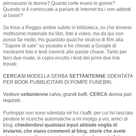
pensavano le donne? Quanto corte erano le gonne?
Quando si è cominciato a parlare di Internet tra i non addetti
ai lavori?
Se fossi a Reggio andrei subito in biblioteca, so che troverei
moltissimo materiale tra libri, foto e video, ma da qui non
posso far molto.
Ho guardato qualche stralcio di film alla
"Sapore di sale" su youtube e ho chiesto a Google di
mostrarmi foto e testi inerenti alle parole chiave. Tanto per
farci due risate, vi copio-incollo i testi dei primi due link
trovati:
CERCASI
MODELLA SERBA
SETTANTENNE
SDENTATA
PER BOOK PUBBLICITARI DI POMPE FUNEBRI.
Vedovo
settantenne
calvo, grandi baffi,
CERCA
donna pari
requisit
i.
Purtroppo non sono sdentata né ho i baffi, per cui ho lasciato
perdere le ricerche automatiche a mi rivolgo a voi, amici di
blog,
chiedendovi qualsiasi input abbiate voglia di
inviarmi, che siano commenti al blog, storie che avete