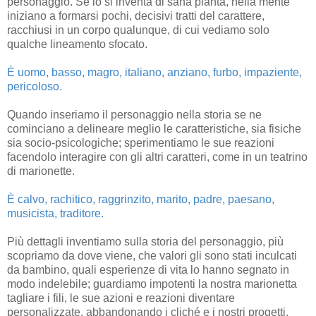
personaggio. Se lo si inventa di sana pianta, nella mente
iniziano a formarsi pochi, decisivi tratti del carattere,
racchiusi in un corpo qualunque, di cui vediamo solo
qualche lineamento sfocato.
È uomo, basso, magro, italiano, anziano, furbo, impaziente,
pericoloso.
Quando inseriamo il personaggio nella storia se ne
cominciano a delineare meglio le caratteristiche, sia fisiche
sia socio-psicologiche; sperimentiamo le sue reazioni
facendolo interagire con gli altri caratteri, come in un teatrino
di marionette.
È calvo, rachitico, raggrinzito, marito, padre, paesano,
musicista, traditore.
Più dettagli inventiamo sulla storia del personaggio, più
scopriamo da dove viene, che valori gli sono stati inculcati
da bambino, quali esperienze di vita lo hanno segnato in
modo indelebile; guardiamo impotenti la nostra marionetta
tagliare i fili, le sue azioni e reazioni diventare
personalizzate, abbandonando i cliché e i nostri progetti.