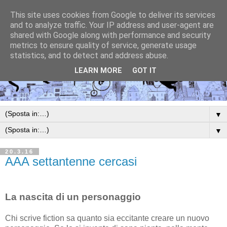
This site uses cookies from Google to deliver its services
and to analyze traffic. Your IP address and user-agent are
shared with Google along with performance and security
metrics to ensure quality of service, generate usage
statistics, and to detect and address abuse.
LEARN MORE
GOT IT
▼
▼
20.3.16
AAA settantenne cercasi
La nascita di un personaggio
Chi scrive fiction sa quanto sia eccitante creare un nuovo