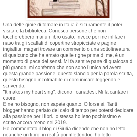
Una delle gioie di tornare in Italia è sicuramente il poter
visitare la biblioteca. Conosco persone che non
toccherebbero mai un libro usato, invece per me infilare il
naso tra gli scaffali di copertine stropicciate e pagine
ingiallite, magari trovare un commento o una sottolineatura
di qualcuno che ha amato quelle righe prima di me, è un
momento di pace dei sensi. Mi fa sentire parte di qualcosa di
più grande, mi conferma che non sono l'unica ad avere
questa grande passione, questo slancio per la parola scritta,
questo bisogno incolmabile di comunicare leggendo e
scrivendo.
"It makes my heart sing", dicono i canadesi. Mi fa cantare il
cuore.
E ne ho bisogno, non sapete quanto. O forse sì. Tanti
blogger hanno parlato del calo di tempo per potersi dedicare
alla passione per i libri. Io stessa ho letto pochissimo e
scritto ancora meno nel 2019.
Ho commentato il blog di Giulia dicendo che non ho letto
neanche un libro, in realtà poi riflettendoci ho letto