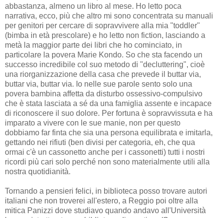
abbastanza, almeno un libro al mese. Ho letto poca
narrativa, ecco, più che altro mi sono concentrata su manuali
per genitori per cercare di sopravvivere alla mia "toddler"
(bimba in età prescolare) e ho letto non fiction, lasciando a
metà la maggior parte dei libri che ho cominciato, in
particolare la povera Marie Kondo. So che sta facendo un
successo incredibile col suo metodo di "decluttering", cioè
una riorganizzazione della casa che prevede il buttar via,
buttar via, buttar via. Io nelle sue parole sento solo una
povera bambina affetta da disturbo ossessivo-compulsivo
che è stata lasciata a sé da una famiglia assente e incapace
di riconoscere il suo dolore. Per fortuna è sopravvissuta e ha
imparato a vivere con le sue manie, non per questo
dobbiamo far finta che sia una persona equilibrata e imitarla,
gettando nei rifiuti (ben divisi per categoria, eh, che qua
ormai c'è un cassonetto anche per i cassonetti) tutti i nostri
ricordi più cari solo perché non sono materialmente utili alla
nostra quotidianità.
Tornando a pensieri felici, in biblioteca posso trovare autori
italiani che non troverei all'estero, a Reggio poi oltre alla
mitica Panizzi dove studiavo quando andavo all'Università