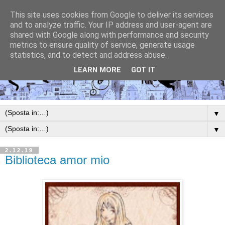
This site uses cookies from Google to deliver its services
and to analyze traffic. Your IP address and user-agent are
shared with Google along with performance and security
metrics to ensure quality of service, generate usage
statistics, and to detect and address abuse.
LEARN MORE
GOT IT
▼
▼
2.12.19
Biblioteca amor mio