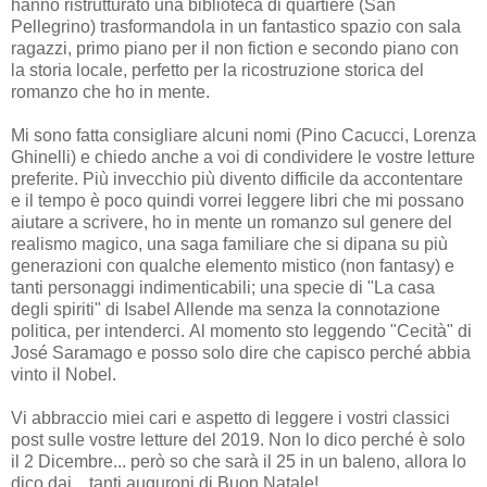
hanno ristrutturato una biblioteca di quartiere (San
Pellegrino) trasformandola in un fantastico spazio con sala
ragazzi, primo piano per il non fiction e secondo piano con
la storia locale, perfetto per la ricostruzione storica del
romanzo che ho in mente.
Mi sono fatta consigliare alcuni nomi (Pino Cacucci, Lorenza
Ghinelli) e chiedo anche a voi di condividere le vostre letture
preferite. Più invecchio più divento difficile da accontentare
e il tempo è poco quindi vorrei leggere libri che mi possano
aiutare a scrivere, ho in mente un romanzo sul genere del
realismo magico, una saga familiare che si dipana su più
generazioni con qualche elemento mistico (non fantasy) e
tanti personaggi indimenticabili; una specie di "La casa
degli spiriti" di Isabel Allende ma senza la connotazione
politica, per intenderci.
Al momento sto leggendo "Cecità" di
José Saramago e posso solo dire che capisco perché abbia
vinto il Nobel.
Vi abbraccio miei cari e aspetto di leggere i vostri classici
post sulle vostre letture del 2019. Non lo dico perché è solo
il 2 Dicembre... però so che sarà il 25 in un baleno, allora lo
dico dai... tanti auguroni di Buon Natale!