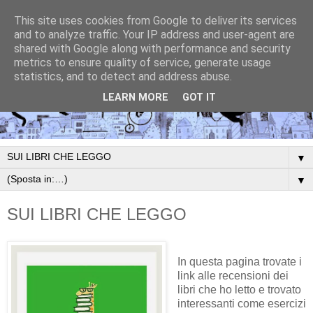
This site uses cookies from Google to deliver its services
and to analyze traffic. Your IP address and user-agent are
shared with Google along with performance and security
metrics to ensure quality of service, generate usage
statistics, and to detect and address abuse.
LEARN MORE
GOT IT
▼
▼
SUI LIBRI CHE LEGGO
In questa pagina trovate i
link alle recensioni dei
libri che ho letto e trovato
interessanti come esercizi