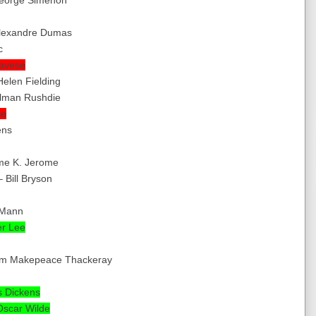
George Simenon
 Alexandre Dumas
c
Pavese
 Helen Fielding
Salman Rushdie
le
ens
ome K. Jerome
 Bill Bryson
 Mann
er Lee
lliam Makepeace Thackeray
s Dickens
 Oscar Wilde