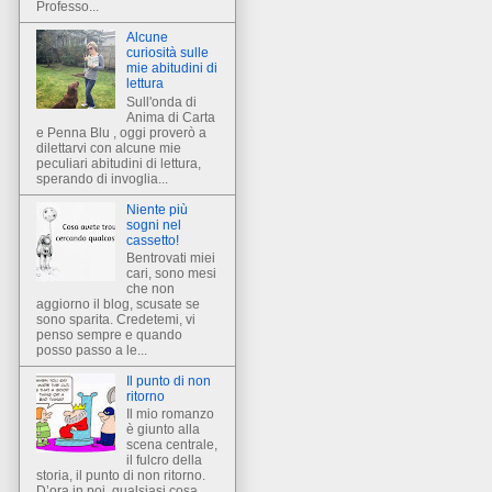
Professo...
Alcune
curiosità sulle
mie abitudini di
lettura
Sull'onda di
Anima di Carta
e Penna Blu , oggi proverò a
dilettarvi con alcune mie
peculiari abitudini di lettura,
sperando di invoglia...
Niente più
sogni nel
cassetto!
Bentrovati miei
cari, sono mesi
che non
aggiorno il blog, scusate se
sono sparita. Credetemi, vi
penso sempre e quando
posso passo a le...
Il punto di non
ritorno
Il mio romanzo
è giunto alla
scena centrale,
il fulcro della
storia, il punto di non ritorno.
D’ora in poi, qualsiasi cosa