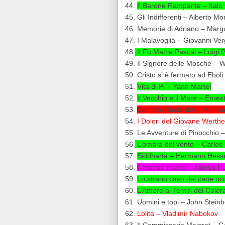
44.
Il Barone Rampante – Italo
45. Gli Indifferenti – Alberto Mo
46. Memorie di Adriano – Marg
47. I Malavoglia – Giovanni Ve
48.
Il Fu Mattia Pascal – Luigi P
49. Il Signore delle Mosche – W
50. Cristo si è fermato ad Eboli
51.
Vita di Pi – Yann Martel
52.
Il Vecchio e il Mare – Ern
53.
Don Chisciotte della Manci
54.
I Dolori del Giovane Werthe
55. Le Avventure di Pinocchio –
56.
L’ombra del vento – Carlos
57.
Siddharta – Hermann Hess
58.
Il mondo nuovo – Aldous H
59.
Lo strano caso del cane u
60.
L’Amore ai Tempi del Coler
61. Uomini e topi – John Stein
62.
Lolita – Vladimir Nabokov