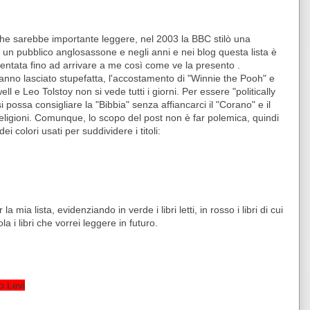
 che sarebbe importante leggere, nel 2003 la BBC stilò una
d un pubblico anglosassone e negli anni e nei blog questa lista è
entata fino ad arrivare a me così come ve la presento .
hanno lasciato stupefatta, l'accostamento di "Winnie the Pooh" e
 e Leo Tolstoy non si vede tutti i giorni. Per essere "politically
possa consigliare la "Bibbia" senza affiancarci il "Corano" e il
e religioni. Comunque, lo scopo del post non è far polemica, quindi
i colori usati per suddividere i titoli:
la mia lista, evidenziando in verde i libri letti, in rosso i libri di cui
ola i libri che vorrei leggere in futuro.
o Levi