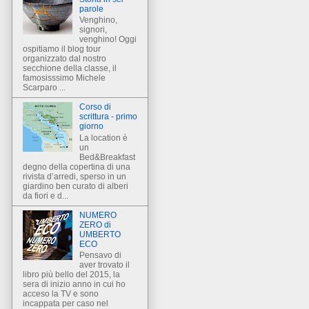
parole
Venghino,
signori,
venghino! Oggi
ospitiamo il blog tour
organizzato dal nostro
secchione della classe, il
famosisssimo Michele
Scarparo ...
Corso di
scrittura - primo
giorno
La location è
un
Bed&Breakfast
degno della copertina di una
rivista d’arredi, sperso in un
giardino ben curato di alberi
da fiori e d...
NUMERO
ZERO di
UMBERTO
ECO
Pensavo di
aver trovato il
libro più bello del 2015, la
sera di inizio anno in cui ho
acceso la TV e sono
incappata per caso nel