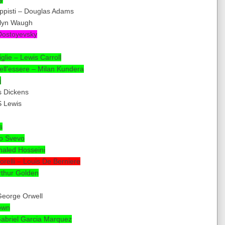
oppisti – Douglas Adams
elyn Waugh
 Dostoyevsky
glie – Lewis Carroll
dell’essere – Milan Kundera
j
s Dickens
S Lewis
s
lo Svevo
Khaled Hosseini
orelli – Louis De Berniere
rthur Golden
 George Orwell
rown
 Gabriel Garcia Marquez