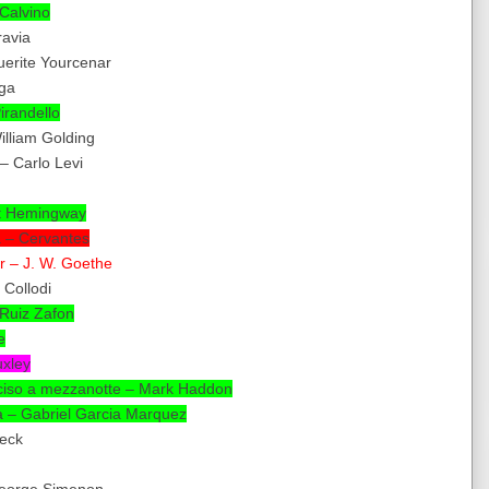
 Calvino
ravia
uerite Yourcenar
rga
irandello
illiam Golding
 – Carlo Levi
est Hemingway
a – Cervantes
r – J. W. Goethe
 Collodi
 Ruiz Zafon
e
uxley
cciso a mezzanotte – Mark Haddon
a – Gabriel Garcia Marquez
beck