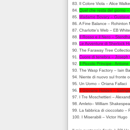
83. Il Colore Viola – Alice Walke
84.
Quel che resta del giorno –
85.
Madame Bovary – Gustave 
86. A Fine Balance – Rohinton 
87. Charlotte’s Web – EB White
88.
Il Rosso e il Nero – Stendha
89.
Le Avventure di Sherlock H
90. The Faraway Tree Collectio
91.
Cuore di tenebra – Joseph
92.
Il Piccolo Principe– Antoin
93. The Wasp Factory – Iain B
94. Niente di nuovo sul fronte
95. Un Uomo – Oriana Fallaci
96.
Il Giovane Holden – Salinge
97. I Tre Moschettieri – Alexa
98. Amleto– William Shakespear
99. La fabbrica di cioccolato –
100. I Miserabili – Victor Hugo