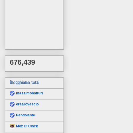
676,439
Blogghiamo tutti
massimobotturi
orearovescio
Pendolante
Moz O' Clock