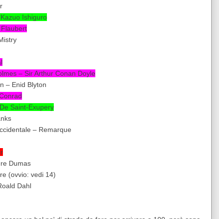
r
 Kazuo Ishiguro
Flaubert
Mistry
l
olmes – Sir Arthur Conan Doyle
n – Enid Blyton
 Conrad
e De Saint-Exupery
anks
 occidentale – Remarque
r
ndre Dumas
e (ovvio: vedi 14)
 Roald Dahl