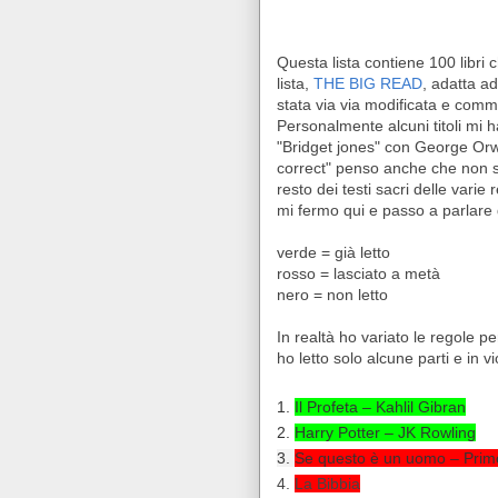
Questa lista contiene 100 libri
lista,
THE BIG READ
, adatta a
stata via via modificata e comm
Personalmente alcuni titoli mi 
"Bridget jones" con George Orwell
correct" penso anche che non si 
resto dei testi sacri delle vari
mi fermo qui e passo a parlare de
verde = già letto
rosso = lasciato a metà
nero = non letto
In realtà ho variato le regole per 
ho letto solo alcune parti e in vi
1.
Il Profeta – Kahlil Gibran
2.
Harry Potter – JK Rowling
3.
Se questo è un uomo – Prim
4.
La Bibbia