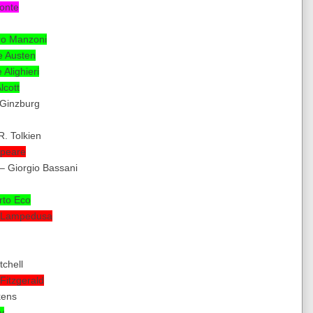
onte
ro Manzoni
e Austen
Alighieri
lcott
 Ginzburg
.R. Tolkien
speare
i – Giorgio Bassani
rto Eco
i Lampedusa
tchell
 Fitzgerald
kens
y