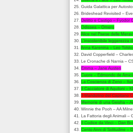
25. Guida Galattica per Autost
26. Brideshead Revisited – Ev
27.
Delitto e Castigo – Fyodor
28.
Odissea – Omero
29.
Alice nel Paese delle Meravi
30.
L’insostenibile leggerezza 
31.
Anna Karenina – Leo Tolsto
32. David Copperfield – Charle
33. Le Cronache di Narnia – C
34.
Emma – Jane Austen
35.
Cuore – Edmondo de Amici
36.
La Coscienza di Zeno – Ita
37.
Il Cacciatore di Aquiloni – 
38.
Il Mandolino del Capitano C
39.
Memorie di una Geisha – A
40. Winnie the Pooh – AA Milne
41. La Fattoria degli Animali –
42.
Il Codice da Vinci – Dan B
43.
Cento Anni di Solitudine –