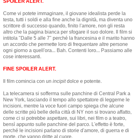
SPOILER ALERT.
Come vi potete immaginare, il giovane idealista perde la
testa, tutti i soldi e alla fine anche la dignità, ma diventa uno
scrittore di successo quando, finito l'amore, non gli resta
altro che la pagina bianca per sfogare il suo dolore. Il film si
intitola "Dalle 5 alle 7" perché la francesina e il marito hanno
un accordo che permette loro di frequentare altre persone
ogni giorno a quell'ora
... Bah. Contenti loro... Passiamo alle
cose interessanti.
FINE SPOILER ALERT.
Il film comincia con un
incipit
dolce e potente.
La telecamera si sofferma sulle panchine di Central Park a
New York, lasciando il tempo allo spettatore di leggerne le
incisioni, mentre la voce fuori campo spiega che alcune
delle scritte più belle della città di NY non si trovano affatto,
come ci si potrebbe aspettare, sui libri, nei film o a teatro,
bensì appunto sulle panchine del parco.
L'effetto è forte,
perché le incisioni parlano di storie d'amore, di guerra e di
morte, che vanno dritte al cuore.