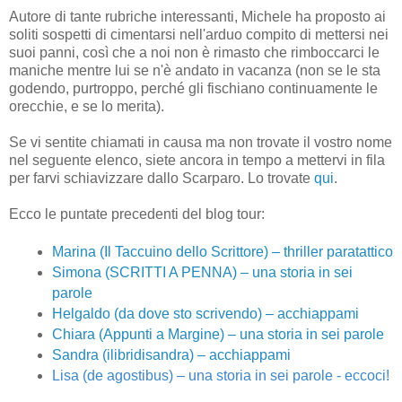
Autore di tante rubriche interessanti, Michele ha proposto ai
soliti sospetti di cimentarsi nell'arduo compito di mettersi nei
suoi panni, così che a noi non è rimasto che rimboccarci le
maniche mentre lui se n'è andato in vacanza (non se le sta
godendo, purtroppo, perché gli fischiano continuamente le
orecchie, e se lo merita).
Se vi sentite chiamati in causa ma non trovate il vostro nome
nel seguente elenco, siete ancora in tempo a mettervi in fila
per farvi schiavizzare dallo Scarparo. Lo trovate
qui
.
Ecco le puntate precedenti del blog tour:
Marina (Il Taccuino dello Scrittore) – thriller paratattico
Simona (SCRITTI A PENNA) – una storia in sei
parole
Helgaldo (da dove sto scrivendo) – acchiappami
Chiara (Appunti a Margine)
– una storia in sei parole
Sandra (ilibridisandra)
– acchiappami
Lisa (de agostibus)
– una storia in sei parole - eccoci!