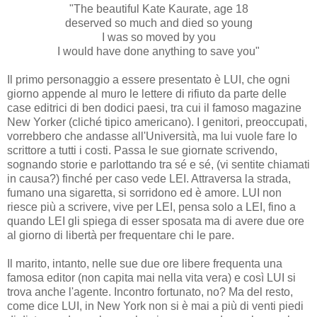
"The beautiful Kate Kaurate, age 18
deserved so much and died so young
I was so moved by you
I would have done anything to save you"
Il primo personaggio a essere presentato è LUI, che ogni
giorno appende al muro le lettere di rifiuto da parte delle
case editrici di ben dodici paesi, tra cui il famoso magazine
New Yorker (cliché tipico americano). I genitori, preoccupati,
vorrebbero che andasse all'Università, ma lui vuole fare lo
scrittore a tutti i costi. Passa le sue giornate scrivendo,
sognando storie e parlottando tra sé e sé, (vi sentite chiamati
in causa?) finché per caso vede LEI. Attraversa la strada,
fumano una sigaretta, si sorridono ed è amore. LUI non
riesce più a scrivere, vive per LEI, pensa solo a LEI, fino a
quando LEI gli spiega di esser sposata ma di avere due ore
al giorno di libertà per frequentare chi le pare.
Il marito, intanto, nelle sue due ore libere frequenta una
famosa editor (non capita mai nella vita vera) e così LUI si
trova anche l'agente. Incontro fortunato, no?
Ma del resto,
come dice LUI, in New York non si è mai a più di venti piedi