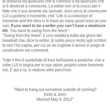
di distanza da qualcuno che si conosce o da qualcuno che
si è destinati a conoscere. La editor non si fa crucci per il
fatto che il suo amante sia sposato, anzi cerca di convincere
LUI a godersi il momento, ché "
Life is a collection of
moments and the idea is to have as many good ones as you
can
.
If you want to be a writer you can't have a mediocre
life
. You have to swing from the heels
".
"
Swing from the heels
" è una metafora tratta dal gioco del
baseball che, dice la editor, di solito piace molto agli scrittori.
Io non l'ho capita, per cui se ne cogliete il senso vi prego di
condividerlo nei commenti.
Tutto il film è puntellato di frasi bellissime e poetiche, che a
volte LUI si segna per le sue storie, proprio come faremmo
noi. E qui e là, si vedono altre panchine.
"Want to hang out sometime outside of running?
Kelly & John
Married May 5, 2012"