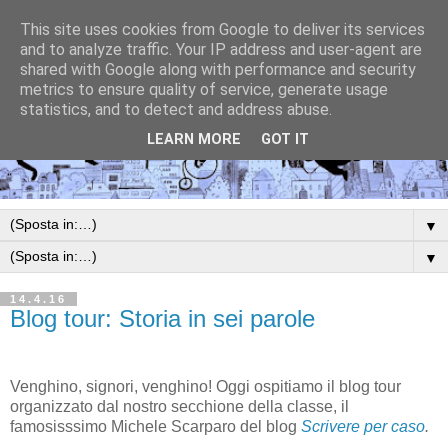
This site uses cookies from Google to deliver its services
and to analyze traffic. Your IP address and user-agent are
shared with Google along with performance and security
metrics to ensure quality of service, generate usage
statistics, and to detect and address abuse.
LEARN MORE
GOT IT
▼
▼
14.4.16
Blog tour: Storia in sei parole
Venghino, signori, venghino! Oggi ospitiamo il blog tour
organizzato dal nostro secchione della classe, il
famosisssimo Michele Scarparo del blog
Scrivere per caso
.