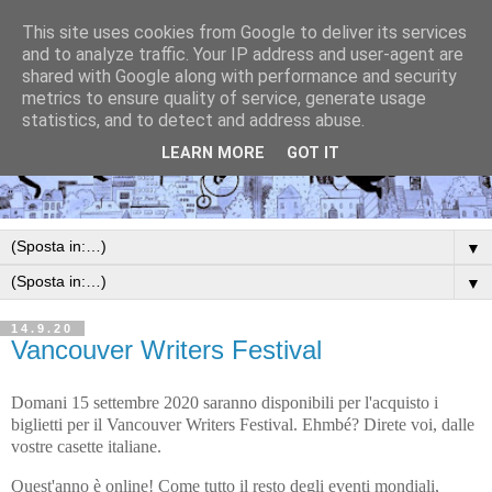
This site uses cookies from Google to deliver its services
and to analyze traffic. Your IP address and user-agent are
shared with Google along with performance and security
metrics to ensure quality of service, generate usage
statistics, and to detect and address abuse.
LEARN MORE
GOT IT
▼
▼
14.9.20
Vancouver Writers Festival
Domani 15 settembre 2020 saranno disponibili per l'acquisto i
biglietti per il Vancouver Writers Festival. Ehmbé? Direte voi, dalle
vostre casette italiane.
Quest'anno è online! Come tutto il resto degli eventi mondiali,