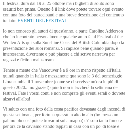
Il festival dura dal 19 al 25 ottobre ma i biglietti di solito sono
esauriti ben prima. Questo è il link dove potete trovare ogni evento
con una foto dei partecipanti e una breve descrizione del contenuto
trattato:
EVENTI DEL FESTIVAL
.
Io non conosco gli autori di quest'anno, a parte Caroline Adderson
che ho incontrato personalmente qualche anno fa al Festival of the
Written Arts qui sulla Sunshine Coast del British Columbia dopo la
presentazione dei suoi romanzi. Si capisce bene quando parla, è
interessante, divertente e può piacere a chi scrive narrativa per
ragazzi e fiction mainstream.
Tenete a mente che Vancouver è a 9 ore in meno rispetto all'Italia
quindi quando in Italia è mezzanotte qua sono le 3 del pomeriggio.
L'ora cambia il 1 novembre (come se ci servisse un'ora in più di
questo 2020... no grazie!) quindi non intaccherà la settimana del
festival. Fate i vostri conti e non comprate gli eventi serali o dovrete
alzarvi all'alba!
Vi saluto con una foto della costa pacifica devastata dagli incendi di
questa settimana, per fortuna quassù in alto in alto (ho messo un
pallino blu così potete trovarmi sulla mappa) c'è solo tanto fumo e
per ora ce la caviamo stando tappati in casa con un po' di tosse e