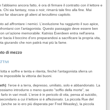
 l'abbiamo ancora fatto, è ora di firmare il contratto con il lettore e
. Chi sia fantasy, rosa o noir, rimarrà tale fino alla fine. Mai
oi far sbarcare gli alieni al terzultimo capitolo.
nto ad affrontare i nemici. L'evoluzione ha raggiunto il suo apice,
frontarsi con l'antagonista. Questo passaggio deve essere ben
 con un'azione memorabile: Katniss Everdeen entra nell'arena
r bacia il boccino d'oro preparandosi a sacrificare la propria vita,
ta giurando che non patirà mai più la fame.
nto di mezzo
TTIVI
e lotta e soffre e tenta e ritenta, finché l'antagonista sferra un
 impossibile la vittoria dei buoni.
ath
)
: l'eroe è a terra, depresso, umiliato, solo e abbandonato. La
Possiamo introdurre o meno questo "soffio della morte", se
arlo in vari modi. L'eroe è in pericolo di vita, pensa al suicidio,
ondario a cui il lettore si è affezionato. La piccola Rue del
o (anche se io ero più disperata per Fred Weasley), la piccola