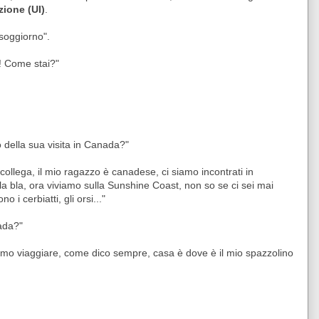
zione (UI)
.
soggiorno".
i! Come stai?"
vo della sua visita in Canada?"
collega, il mio ragazzo è canadese, ci siamo incontrati in
 bla, ora viviamo sulla Sunshine Coast, non so se ci sei mai
o i cerbiatti, gli orsi..."
nada?"
 amo viaggiare, come dico sempre, casa è dove è il mio spazzolino