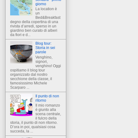
giorno
La location è
un
Bed&Breakfast
degno della copertina di una
rivista d’arredi, sperso in un
giardino ben curato di alberi
da fiori e d...
Blog tour:
Storia in sei
parole
Venghino,
signori,
venghino! Oggi
ospitiamo il blog tour
organizzato dal nostro
secchione della classe, il
famosisssimo Michele
Scarparo ...
Il punto di non
ritorno
Il mio romanzo
è giunto alla
scena centrale,
il fulcro della
storia, il punto di non ritorno.
D’ora in poi, qualsiasi cosa
succeda, la ...