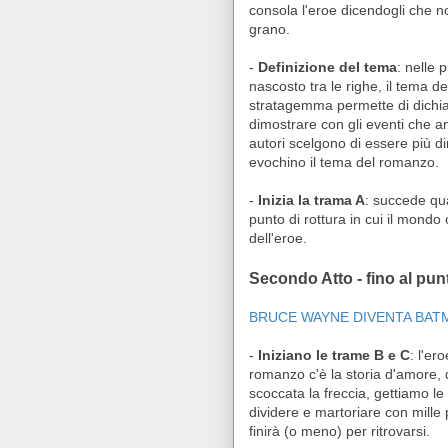
consola l'eroe dicendogli che no
grano.
-
Definizione del tema
: nelle
nascosto tra le righe, il tema 
stratagemma permette di dichiar
dimostrare con gli eventi che a
autori scelgono di essere più d
evochino il tema del romanzo.
-
Inizia la trama A
: succede qua
punto di rottura in cui il mond
dell'eroe.
Secondo Atto - fino al pun
BRUCE WAYNE DIVENTA BAT
-
Iniziano le trame B e C
: l'er
romanzo c'è la storia d'amore, q
scoccata la freccia, gettiamo le
dividere e martoriare con mille 
finirà (o meno) per ritrovarsi.