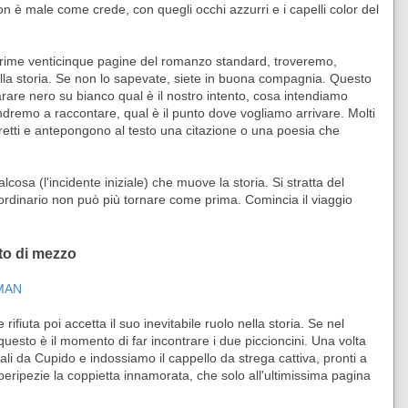
n è male come crede, con quegli occhi azzurri e i capelli color del
 prime venticinque pagine del romanzo standard, troveremo,
della storia. Se non lo sapevate, siete in buona compagnia. Questo
are nero su bianco qual è il nostro intento, cosa intendiamo
ndremo a raccontare, qual è il punto dove vogliamo arrivare. Molti
iretti e antepongono al testo una citazione o una poesia che
lcosa (l'incidente iniziale) che muove la storia. S
i stratta del
o ordinario non può più tornare come prima. Comincia il viaggio
to di mezzo
MAN
oe rifiuta poi accetta il suo inevitabile ruolo nella storia. Se nel
uesto è il momento di far incontrare i due piccioncini. Una volta
 ali da Cupido e indossiamo il cappello da strega cattiva, pronti a
peripezie la coppietta innamorata, che solo all'ultimissima pagina