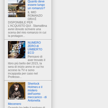
Quanto deve
essere lungo
un romanzo?
IL MIO
ROMANZO
ORA È
DISPONIBILE PER
L'ACQUISTO QUI . Stamattina
avrei dovuto scrivere una
scena del mio romanzo in cui
la protagon...
NUMERO
ZERO di
UMBERTO
ECO
Pensavo di
aver trovato il
libro più bello del 2015, la
sera di inizio anno in cui ho
acceso la TV e sono
incappata per caso nel
Professo...
Sherlock
Holmes e il
mistero
dell'uomo
meccanico - di
Antonella
Mecenero
Quando ho letto il prologo di