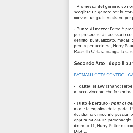
-
Promessa del genere
: se non
scegliere un genere per la storia
scrivere un giallo nostrano per p
-
Punto di mezzo
: l'eroe è pro
per procedere è necessario con
definito, puntualizzato, magari
pronta per uccidere, Harry Potte
Rossella O'Hara mangia la caro
Secondo Atto - dopo il pu
BATMAN LOTTA CONTRO I CA
-
I cattivi si avvicinano
: l'ero
attacco vincente che fa sembrare
-
Tutto è perduto (
whiff of de
morte fa capolino dalla porta. 
decidiamo di inserirlo possiamo f
oppure muore un personaggio sec
distretto 11, Harry Potter stess
Diletta.