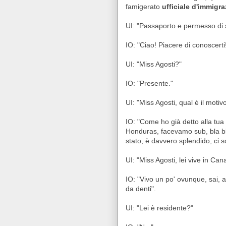
famigerato
ufficiale d'immigra
UI: "Passaporto e permesso di 
IO: "Ciao! Piacere di conoscert
UI: "Miss Agosti?"
IO: "Presente."
UI: "Miss Agosti, qual è il moti
IO: "Come ho già detto alla tua 
Honduras, facevamo sub, bla bla
stato, è davvero splendido, ci son
UI: "Miss Agosti, lei vive in Ca
IO: "Vivo un po' ovunque, sai,
da denti".
UI: "Lei è residente?"