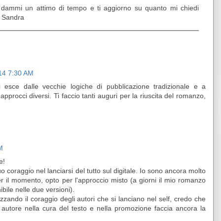
 dammi un attimo di tempo e ti aggiorno su quanto mi chiedi
. Sandra
14 7:30 AM
i esce dalle vecchie logiche di pubblicazione tradizionale e a
procci diversi. Ti faccio tanti auguri per la riuscita del romanzo,
M
e!
 coraggio nel lanciarsi del tutto sul digitale. Io sono ancora molto
er il momento, opto per l'approccio misto (a giorni il mio romanzo
ile nelle due versioni).
zzando il coraggio degli autori che si lanciano nel self, credo che
n autore nella cura del testo e nella promozione faccia ancora la