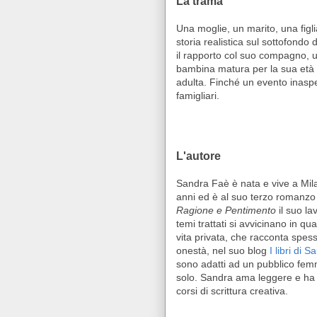
La trama
Una moglie, un marito, una figlia
storia realistica sul sottofondo 
il rapporto col suo compagno, un
bambina matura per la sua età 
adulta. Finché un evento inaspet
famigliari.
L'autore
Sandra Faè è nata e vive a Mila
anni ed è al suo terzo romanzo 
Ragione e Pentimento
il suo la
temi trattati si avvicinano in q
vita privata, che racconta spes
onestà, nel suo blog
I libri di 
sono adatti ad un pubblico fem
solo. Sandra ama leggere e ha
corsi di scrittura creativa.