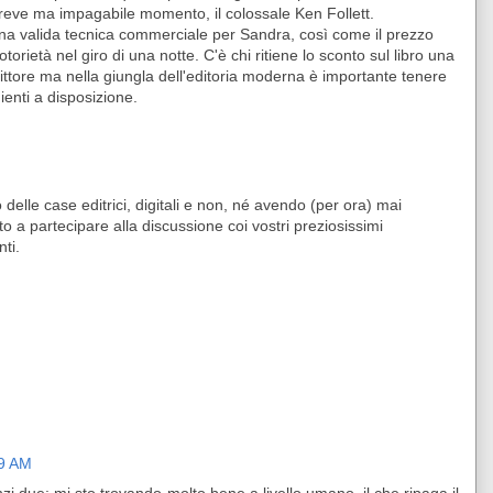
breve ma impagabile momento, il colossale Ken Follett.
una valida tecnica commerciale per Sandra, così come il prezzo
orietà nel giro di una notte. C'è chi ritiene lo sconto sul libro una
rittore ma nella giungla dell'editoria moderna è importante tenere
ienti a disposizione.
lle case editrici, digitali e non, né avendo (per ora) mai
ito a partecipare alla discussione coi vostri preziosissimi
ti.
49 AM