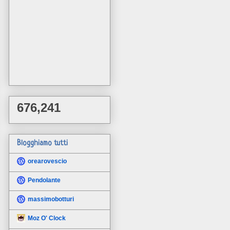
676,241
Blogghiamo tutti
orearovescio
Pendolante
massimobotturi
Moz O' Clock