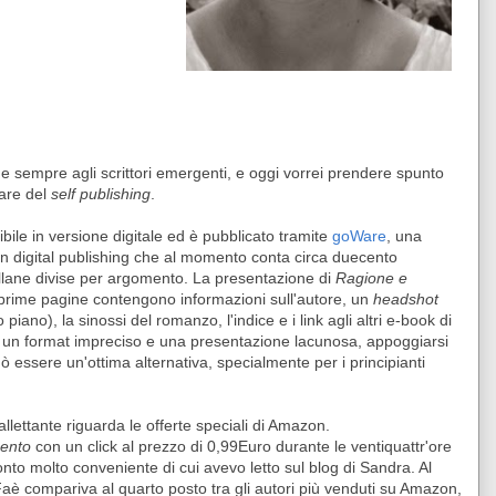
 sempre agli scrittori emergenti, e oggi vorrei prendere spunto
are del
self publishing
.
bile in versione digitale ed è pubblicato tramite
goWare
, una
 in digital publishing che al momento conta circa duecento
ollane divise per argomento.
La presentazione di
Ragione e
 prime pagine contengono informazioni sull'autore, un
headshot
 piano), la sinossi del romanzo, l'indice e i link agli altri e-book di
e un format impreciso e una presentazione lacunosa, appoggiarsi
essere un'ottima alternativa, specialmente per i principianti
lettante riguarda le offerte speciali di Amazon.
ento
con un click al prezzo di 0,99Euro durante le ventiquattr'ore
onto molto conveniente di cui avevo letto sul blog di Sandra. Al
aè compariva al quarto posto tra gli autori più venduti su Amazon,