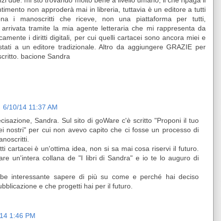
i due: mi sto trovando molto bene a livello umano, il che ripaga il
imento non approderà mai in libreria, tuttavia è un editore a tutti
iona i manoscritti che riceve, non una piattaforma per tutti,
arrivata tramite la mia agente letteraria che mi rappresenta da
amente i diritti digitali, per cui quelli cartacei sono ancora miei e
stati a un editore tradizionale. Altro da aggiungere GRAZIE per
critto. bacione Sandra
6/10/14 11:37 AM
cisazione, Sandra. Sul sito di goWare c'è scritto "Proponi il tuo
ei nostri" per cui non avevo capito che ci fosse un processo di
noscritti.
tti cartacei è un'ottima idea, non si sa mai cosa riservi il futuro.
are un'intera collana de "I libri di Sandra" e io te lo auguro di
bbe interessante sapere di più su come e perché hai deciso
ubblicazione e che progetti hai per il futuro.
/14 1:46 PM