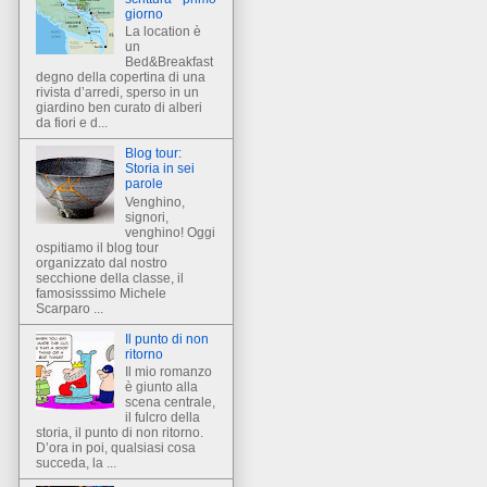
giorno
La location è
un
Bed&Breakfast
degno della copertina di una
rivista d’arredi, sperso in un
giardino ben curato di alberi
da fiori e d...
Blog tour:
Storia in sei
parole
Venghino,
signori,
venghino! Oggi
ospitiamo il blog tour
organizzato dal nostro
secchione della classe, il
famosisssimo Michele
Scarparo ...
Il punto di non
ritorno
Il mio romanzo
è giunto alla
scena centrale,
il fulcro della
storia, il punto di non ritorno.
D’ora in poi, qualsiasi cosa
succeda, la ...