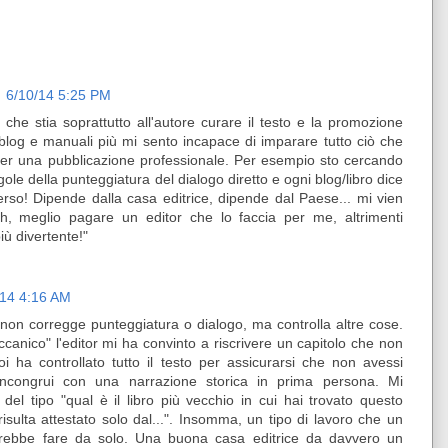
6/10/14 5:25 PM
che stia soprattutto all'autore curare il testo e la promozione
blog e manuali più mi sento incapace di imparare tutto ciò che
er una pubblicazione professionale. Per esempio sto cercando
egole della punteggiatura del dialogo diretto e ogni blog/libro dice
erso! Dipende dalla casa editrice, dipende dal Paese... mi vien
h, meglio pagare un editor che lo faccia per me, altrimenti
iù divertente!"
/14 4:16 AM
non corregge punteggiatura o dialogo, ma controlla altre cose.
canico" l'editor mi ha convinto a riscrivere un capitolo che non
i ha controllato tutto il testo per assicurarsi che non avessi
incongrui con una narrazione storica in prima persona. Mi
 del tipo "qual è il libro più vecchio in cui hai trovato questo
isulta attestato solo dal...". Insomma, un tipo di lavoro che un
rebbe fare da solo. Una buona casa editrice da davvero un