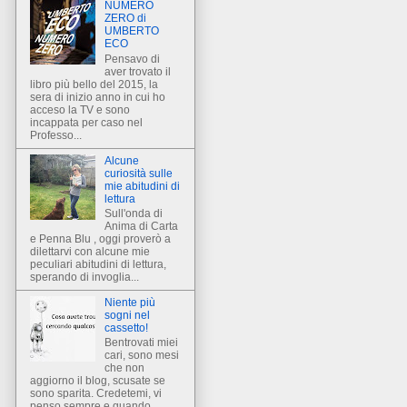
NUMERO
ZERO di
UMBERTO
ECO
Pensavo di
aver trovato il
libro più bello del 2015, la
sera di inizio anno in cui ho
acceso la TV e sono
incappata per caso nel
Professo...
Alcune
curiosità sulle
mie abitudini di
lettura
Sull'onda di
Anima di Carta
e Penna Blu , oggi proverò a
dilettarvi con alcune mie
peculiari abitudini di lettura,
sperando di invoglia...
Niente più
sogni nel
cassetto!
Bentrovati miei
cari, sono mesi
che non
aggiorno il blog, scusate se
sono sparita. Credetemi, vi
penso sempre e quando