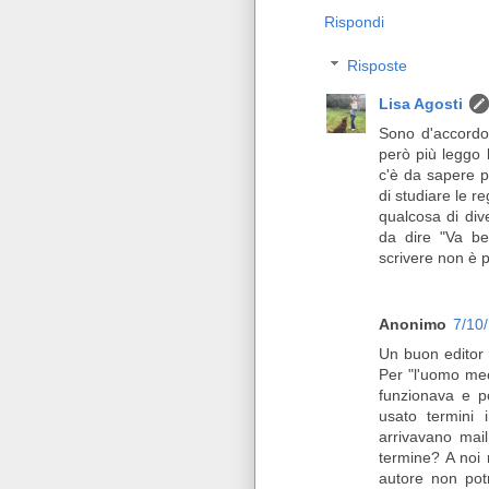
Rispondi
Risposte
Lisa Agosti
Sono d'accordo 
però più leggo 
c'è da sapere p
di studiare le r
qualcosa di div
da dire "Va be
scrivere non è p
Anonimo
7/10
Un buon editor 
Per "l'uomo mec
funzionava e po
usato termini 
arrivavano mail
termine? A noi r
autore non pot