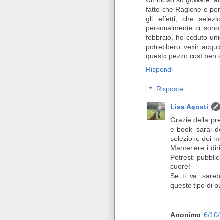
Un inciso su goWare, anz
fatto che Ragione e pent
gli effetti, che selez
personalmente ci sono 
febbraio, ho ceduto unic
potrebbero venir acqui
questo pezzo così ben s
Rispondi
Risposte
Lisa Agosti
Grazie della pre
e-book, sarai d
selezione dei ma
Mantenere i diri
Potresti pubblic
cuore!
Se ti va, sare
questo tipo di p
Anonimo
6/10