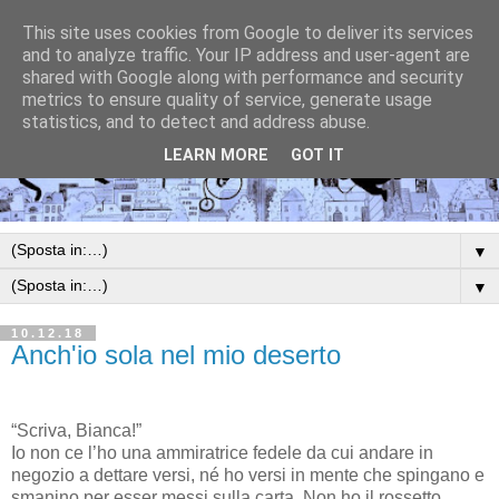
This site uses cookies from Google to deliver its services
and to analyze traffic. Your IP address and user-agent are
shared with Google along with performance and security
metrics to ensure quality of service, generate usage
statistics, and to detect and address abuse.
LEARN MORE
GOT IT
▼
▼
10.12.18
Anch'io sola nel mio deserto
“Scriva, Bianca!”
Io non ce l’ho una ammiratrice fedele da cui andare in
negozio a dettare versi, né ho versi in mente che spingano e
smanino per esser messi sulla carta. Non ho il rossetto