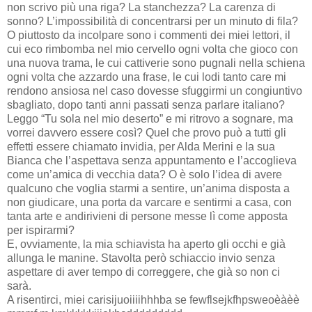
non scrivo più una riga? La stanchezza? La carenza di
sonno? L’impossibilità di concentrarsi per un minuto di fila?
O piuttosto da incolpare sono i commenti dei miei lettori, il
cui eco rimbomba nel mio cervello ogni volta che gioco con
una nuova trama, le cui cattiverie sono pugnali nella schiena
ogni volta che azzardo una frase, le cui lodi tanto care mi
rendono ansiosa nel caso dovesse sfuggirmi un congiuntivo
sbagliato, dopo tanti anni passati senza parlare italiano?
Leggo “Tu sola nel mio deserto” e mi ritrovo a sognare, ma
vorrei davvero essere così? Quel che provo può a tutti gli
effetti essere chiamato invidia, per Alda Merini e la sua
Bianca che l’aspettava senza appuntamento e l’accoglieva
come un’amica di vecchia data? O è solo l’idea di avere
qualcuno che voglia starmi a sentire, un’anima disposta a
non giudicare, una porta da varcare e sentirmi a casa, con
tanta arte e andirivieni di persone messe lì come apposta
per ispirarmi?
E, ovviamente, la mia schiavista ha aperto gli occhi e già
allunga le manine. Stavolta però schiaccio invio senza
aspettare di aver tempo di correggere, che già so non ci
sarà.
A risentirci, miei carisijuoiiiihhhba se fewflsejkfhpsweoèàèè