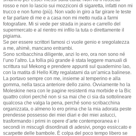
rosso e non lo lascio sui mozziconi di sigaretta, infatti non mi
trucco e non fumo (più). Non vado in giro a far girare le teste
e far parlare di me e a casa non mi metto nuda a farmi
fotografare. Mi si vede per strada in jeans e carrello del
supermercato e al rientro mi infilo la tuta o direttamente il
pigiama.
Se per essere scrittori famosi ci vuole genio e sregolatezza
a me, ahimè, mancano entrambi.
Sono scribacchina diligente, anzi lo ero, ora non sono né
l’uno l’altro. La follia più grande è stata leggere manuali di
scrittura sul Mekong e prendere appunti sul quadernino lao,
con la matita di Hello Kitty regalatami da un’amica balinese.
La portavo sempre con me, insieme al temperino e alla
gomma, nella tasca anteriore dello zaino. Ovviamente ho la
Moleskine nera con le pagine resistenti ma morbide e la Bic
quattro colori perché non si sa mai che ci sia da sottolineare
qualcosa che valga la pena, perché sono scribacchina
organizzata, o almeno lo ero prima che la mia adorata peste
prendesse possesso dei miei diari e dei miei astucci,
trasformando i primi in opere d’arte contemporanea e i
secondi in miscugli disordinati di adesivi, pongo essiccato e
scarpette delle bambole. È colpa del poco tempo libero se