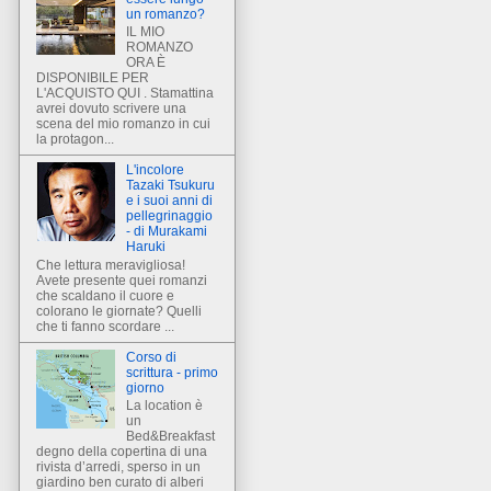
un romanzo?
IL MIO
ROMANZO
ORA È
DISPONIBILE PER
L'ACQUISTO QUI . Stamattina
avrei dovuto scrivere una
scena del mio romanzo in cui
la protagon...
L'incolore
Tazaki Tsukuru
e i suoi anni di
pellegrinaggio
- di Murakami
Haruki
Che lettura meravigliosa!
Avete presente quei romanzi
che scaldano il cuore e
colorano le giornate? Quelli
che ti fanno scordare ...
Corso di
scrittura - primo
giorno
La location è
un
Bed&Breakfast
degno della copertina di una
rivista d’arredi, sperso in un
giardino ben curato di alberi