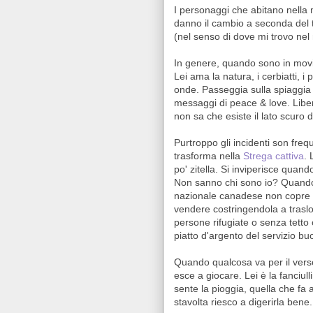
I personaggi che abitano nella m
danno il cambio a seconda del 
(nel senso di dove mi trovo nel
In genere, quando sono in mov
Lei ama la natura, i cerbiatti, i p
onde. Passeggia sulla spiaggia
messaggi di peace & love. Libera 
non sa che esiste il lato scuro d
Purtroppo gli incidenti son freq
trasforma nella
Strega cattiva
. 
po' zitella. Si inviperisce quan
Non sanno chi sono io? Quando i
nazionale canadese non copre l
vendere costringendola a trasloc
persone rifugiate o senza tetto o
piatto d'argento del servizio bu
Quando qualcosa va per il verso
esce a giocare. Lei è la fanciul
sente la pioggia, quella che fa 
stavolta riesco a digerirla bene.