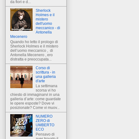
da fiori e d...
Sherlock
Holmes e il
mistero
dell'uomo
meccanico - di
Antonella
Mecenero
Quando ho letto il prologo di
Sherlock Holmes e il mistero
dell’uomo meccanico , di
Antonella Mecenero , ero
distratta e preoccupata...
Corso di
scrittura - in
una galleria
d'arte
La settimana
scorsa vi ho
chiesto di immaginarvi in una
galleria d’arte: come guardate
le opere esposte? Dove vi
posizionate? Come vi muov...
NUMERO
ZERO di
UMBERTO
ECO
Pensavo di
aver trovato il