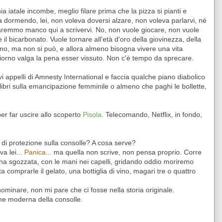
ia iatale incombe, meglio filare prima che la pizza si pianti e
va dormendo, lei, non voleva doversi alzare, non voleva parlarvi, né
taremmo manco qui a scrivervi. No, non vuole giocare, non vuole
l bicarbonato. Vuole tornare all'età d'oro della giovinezza, della
mo, ma non si può, e allora almeno bisogna vivere una vita
 giorno valga la pena esser vissuto. Non c'è tempo da sprecare.
ovi appelli di Amnesty International e faccia qualche piano diabolico
libri sulla emancipazione femminile o almeno che paghi le bollette,
er far uscire allo scoperto
Pisola
. Telecomando, Netflix, in fondo,
o di protezione sulla consolle? A cosa serve?
va lei...
Panica
... ma quella non scrive, non pensa proprio. Corre
ina sgozzata, con le mani nei capelli, gridando oddio moriremo
ta comprarle il gelato, una bottiglia di vino, magari tre o quattro
nominare, non mi pare che ci fosse nella storia originale.
one moderna della consolle.