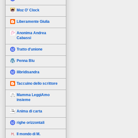
Moz O' Clock
Liberamente Giulia
Anonima Andrea
Cabassi
Tratto d'unione
Penna Blu
ilibridisandra
Taccuino dello scrittore
Mamma LeggiAmo
insieme
Anima di carta
righe orizzontali
Il mondo di M.