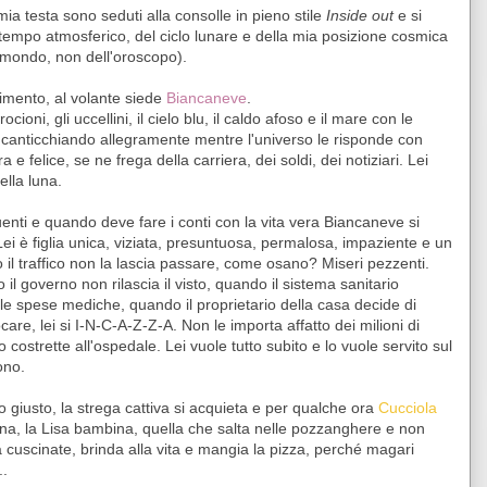
ia testa sono seduti alla consolle in pieno stile
Inside out
e si
tempo atmosferico, del ciclo lunare e della mia posizione cosmica
 mondo, non dell'oroscopo).
imento, al volante siede
Biancaneve
.
rocioni, gli uccellini, il cielo blu, il caldo afoso e il mare con le
 canticchiando allegramente mentre l'universo le risponde con
e felice, se ne frega della carriera, dei soldi, dei notiziari. Lei
ella luna.
uenti e quando deve fare i conti con la vita vera Biancaneve si
Lei è figlia unica, viziata, presuntuosa, permalosa, impaziente e un
do il traffico non la lascia passare, come osano? Miseri pezzenti.
l governo non rilascia il visto, quando il sistema sanitario
e spese mediche, quando il proprietario della casa decide di
are, lei si I-N-C-A-Z-Z-A. Non le importa affatto dei milioni di
 costrette all'ospedale. Lei vuole tutto subito e lo vuole servito sul
ono.
 giusto, la strega cattiva si acquieta e per qualche ora
Cucciola
lina, la Lisa bambina, quella che salta nelle pozzanghere e non
a cuscinate, brinda alla vita e mangia la pizza, perché magari
..