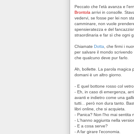
Peccato che l'età avanza e l'ern
Brontola
arrivi in consolle. Sta
vedervi, se fosse per lei non s
camminare, non vuole prendere i
spensieratezza e del fancazzis
straordinaria e far sì che ogni
Chiamate
Dotta
, che firmi i nu
per salvare il mondo scrivendo 
che qualcuno deve pur farlo.
Ah, bollette. La parola magica p
domani è un altro giorno.
- E quel bottone rosso col vetr
- Eh, in caso di emergenza, arri
avanti e indietro come una gall
tutti... però non dura tanto. Bas
libri online, che si acquieta.
- Panica? Non l'ho mai sentita 
- L'hanno aggiunta nella versi
- E a cosa serve?
- A far girare l'economia.