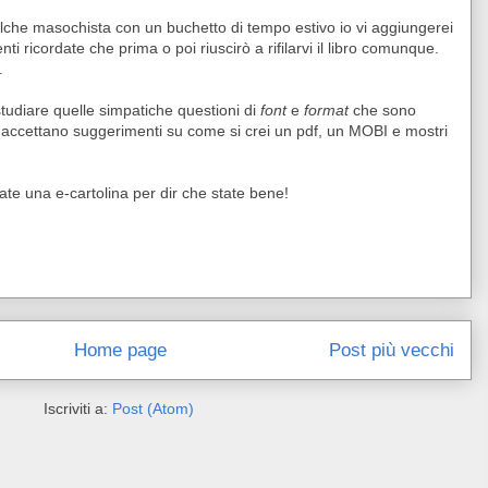
alche masochista con un buchetto di tempo estivo io vi aggiungerei
menti ricordate che prima o poi riuscirò a rifilarvi il libro comunque.
.
studiare quelle simpatiche questioni di
font
e
format
che sono
 Si accettano suggerimenti su come si crei un pdf, un MOBI e mostri
te una e-cartolina per dir che state bene!
Home page
Post più vecchi
Iscriviti a:
Post (Atom)