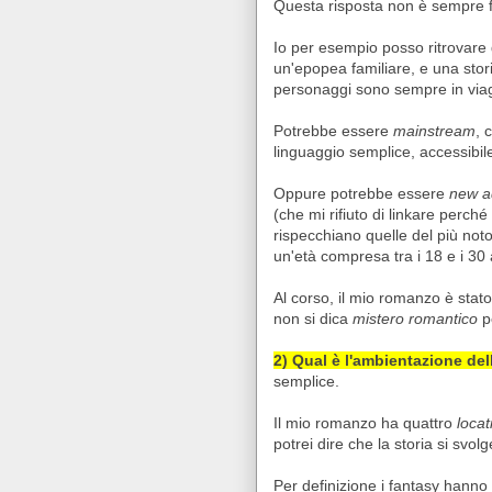
Questa risposta non è sempre 
Io per esempio posso ritrovare 
un'epopea familiare, e una sto
personaggi sono sempre in via
Potrebbe essere
mainstream
, 
linguaggio semplice, accessibile 
Oppure potrebbe essere
new a
(che mi rifiuto di linkare perché 
rispecchiano quelle del più not
un'età compresa tra i 18 e i 30 
Al corso, il mio romanzo è stato
non si dica
mistero romantico
pe
2) Qual è l'ambientazione del
semplice.
Il mio romanzo ha quattro
locat
potrei dire che la storia si svolg
Per definizione i fantasy hann