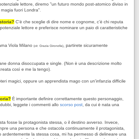
 potenziale lettore, diremo "un futuro mondo post-atomico diviso in
di magia fuori Londra".
 storia?
C'è che sceglie di dire nome e cognome, c'è chi reputa
l potenziale lettore e preferisce nominare un paio di caratteristiche
.
iama Viola Milano
, partirete sicuramente
(
cit.
Grazia Gironella)
ane donna disoccupata e single. (Non è una descrizione molto
 creata così e me la tengo).
teri magici, oppure un apprendista mago con un'infanzia difficile
toria?
È importante definire correttamente questo personaggio,
 dubbi, leggete i commenti allo
scorso post
, da cui è nata una
ta fosse la protagonista stessa, o il destino avverso. Invece,
empre una persona e che ostacola continuamente il protagonista,
o ardentemente la stessa cosa, mi ha permesso di delineare una