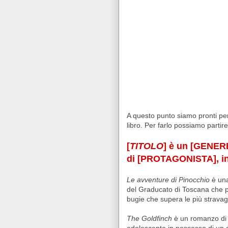
A questo punto siamo pronti per 
libro. Per farlo possiamo partir
[
TITOLO
] è un [GENER
di [PROTAGONISTA], in
Le avventure di Pinocchio
è una
del Graducato di Toscana che pa
bugie che supera le più stravag
The Goldfinch
è un romanzo di 