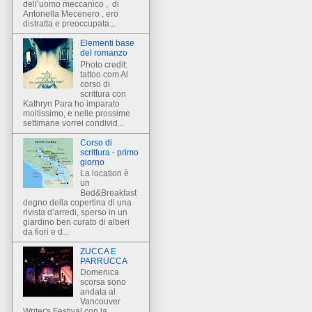
dell’uomo meccanico , di
Antonella Mecenero , ero
distratta e preoccupata...
Elementi base
del romanzo
Photo credit:
tattoo.com Al
corso di
scrittura con
Kathryn Para ho imparato
moltissimo, e nelle prossime
settimane vorrei condivid...
Corso di
scrittura - primo
giorno
La location è
un
Bed&Breakfast
degno della copertina di una
rivista d’arredi, sperso in un
giardino ben curato di alberi
da fiori e d...
ZUCCA E
PARRUCCA
Domenica
scorsa sono
andata al
Vancouver
Writer's Festival con la