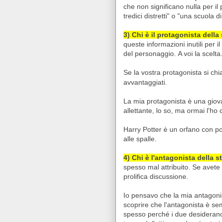
che non significano nulla per il
tredici distretti" o "una scuola 
3)
Chi è il protagonista della
queste informazioni inutili per i
del personaggio.
A voi la scelta
Se la vostra protagonista si ch
avvantaggiati.
La mia protagonista è una giov
allettante, lo so, ma ormai l'ho
Harry Potter è un orfano con po
alle spalle.
4) Chi è l'antagonista della s
spesso mal attribuito. Se avete
prolifica discussione.
Io pensavo che la mia antagonis
scoprire che l'antagonista è s
spesso perché i due desideran