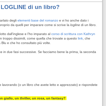
a LOGLINE di un libro?
arlato degli
elementi base del romanzo
e vi ho anche dato i
proprio da quelli per imparare come si scrive la
logline
di un libro.
otto dall'inglese e l'ho imparato al
corso di scrittura con Kathryn
on troppo dissimili, come quella che trovate a questo
link
, che
Blu e che ho consultato più volte.
sce in due fasi successive. Se facciamo bene la prima, la seconda
te lavorando (o un libro che avete letto e apprezzato) e rispondete
un giallo, un thriller, un rosa, un fantasy?