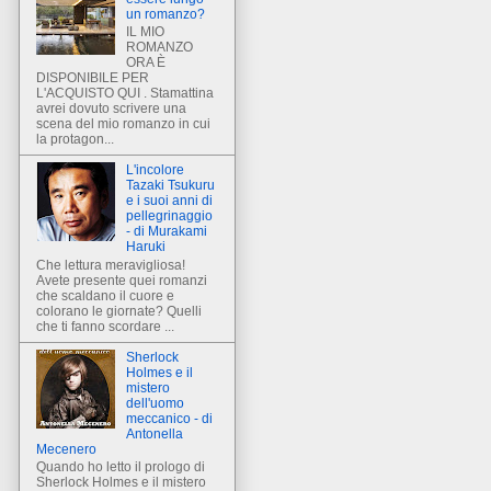
un romanzo?
IL MIO
ROMANZO
ORA È
DISPONIBILE PER
L'ACQUISTO QUI . Stamattina
avrei dovuto scrivere una
scena del mio romanzo in cui
la protagon...
L'incolore
Tazaki Tsukuru
e i suoi anni di
pellegrinaggio
- di Murakami
Haruki
Che lettura meravigliosa!
Avete presente quei romanzi
che scaldano il cuore e
colorano le giornate? Quelli
che ti fanno scordare ...
Sherlock
Holmes e il
mistero
dell'uomo
meccanico - di
Antonella
Mecenero
Quando ho letto il prologo di
Sherlock Holmes e il mistero