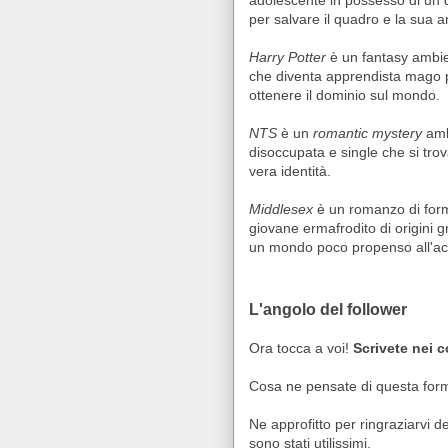
adolescente in possesso di un q
per salvare il quadro e la sua 
Harry Potter
è un fantasy ambie
che diventa apprendista mago p
ottenere il dominio sul mondo.
NTS
è un
romantic mystery
amb
disoccupata e single che si trov
vera identità.
Middlesex
è un romanzo di forma
giovane ermafrodito di origini 
un mondo poco propenso all'acce
L'angolo del follower
Ora tocca a voi!
Scrivete nei 
Cosa ne pensate di questa form
Ne approfitto per ringraziarvi d
sono stati utilissimi.