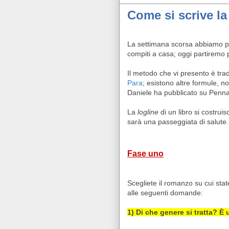
Come si scrive l
La settimana scorsa abbiamo p
compiti a casa; oggi partiremo 
Il metodo che vi presento è trad
Para
; esistono altre formule, n
Daniele ha pubblicato su Penna 
La
logline
di un libro si costrui
sarà una passeggiata di salute.
Fase uno
Scegliete il romanzo su cui sta
alle seguenti domande:
1) Di che genere si tratta? È 