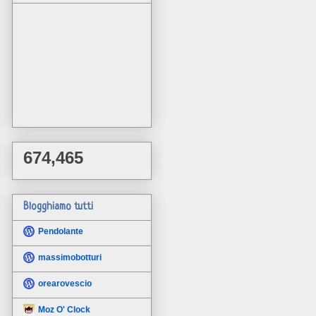
674,465
Blogghiamo tutti
Pendolante
massimobotturi
orearovescio
Moz O' Clock