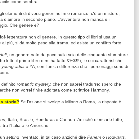
facile come sembra.
gli elementi di diversi generi nel mio romanzo, c'è un mistero,
ria d'amore in secondo piano. L'avventura non manca e i
ggio. Che genere è?
cioè letteratura non di genere. In questo tipo di libri si usa un
ai più, si dà molto peso alla trama, ed esiste un conflitto forte.
dult
, un genere nato da poco sulla scia delle cinquanta sfumature
ho letto il primo libro e mi ha fatto &%$£!), le cui caratteristiche
o
young adult
o YA, con l'unica differenza che i personaggi sono di
anni.
 definito
romantic mystery,
che non saprei tradurre; spero che
rché non vorrei finire additata come scrittrice Harmony.
la storia?
Se l'azione si svolge a Milano o Roma, la risposta è
ion
, Italia, Brasile, Honduras e Canada. Anziché elencarle tutte,
e tra l'Italia e le Americhe.
o un
setting
inventato, in tal caso anziché dire
Panem
o
Hogwarts,