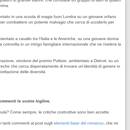
uadro di grande valore, che combatte un gruppo di ladri di quadri
anima.
ntato in una scuola di magia fuori Londra su un giovane orfano
er combattere un potente malvagio che cerca di ucciderlo per
ientato a cavallo tra l'Italia e le Americhe, su una giovane donna
a coinvolta in un intrigo famigliare internazionale che ne rivelerà la
zione, vincitore del premio Pulitzer, ambientato a Detroit, su un
greche che cerca disperatamente di trovare un'identità di genere in
ttazione delle diversità.
commenti le vostre
logline
.
ula? Come sempre, le critiche costruttive sono ben accette.
ei tanti commenti al post sugli
elementi base del romanzo
, che mi