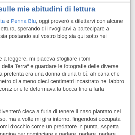
ulle mie abitudini di lettura
ta
e
Penna Blu
, oggi proverò a dilettarvi con alcune
 lettura, sperando di invogliarvi a partecipare a
ia postando sul vostro blog sia qui sotto nei
e a leggere, mi piaceva sfogliare i tomi
i della Terra" e guardare le fotografie delle diverse
 preferita era una donna di una tribù africana che
etro di almeno dieci centimetri incastrato nel labbro
decorazione le deformava la bocca fino a farla
enterò cieca a furia di tenere il naso piantato nei
o so, ma a volte mi gira intorno, fingendosi occupata
ndomi d'occhio come un predatore in punta. Aspetta
a pagina per cominciare a parlare, parlare, parlare...