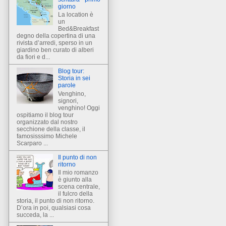
giorno
La location è
un
Bed&Breakfast
degno della copertina di una
rivista d’arredi, sperso in un
giardino ben curato di alberi
da fiori e d...
Blog tour:
Storia in sei
parole
Venghino,
signori,
venghino! Oggi
ospitiamo il blog tour
organizzato dal nostro
secchione della classe, il
famosisssimo Michele
Scarparo ...
Il punto di non
ritorno
Il mio romanzo
è giunto alla
scena centrale,
il fulcro della
storia, il punto di non ritorno.
D’ora in poi, qualsiasi cosa
succeda, la ...