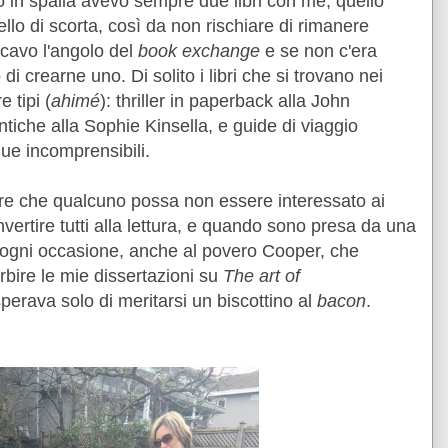
 in spalla avevo sempre due libri con me, quello
lo di scorta, così da non rischiare di rimanere
rcavo l'angolo del
book exchange
e se non c'era
di crearne uno. Di solito i libri che si trovano nei
 tipi (
ahimé
): thriller in paperback alla John
iche alla Sophie Kinsella, e guide di viaggio
ue incomprensibili.
are che qualcuno possa non essere interessato ai
nvertire tutti alla lettura, e quando sono presa da una
ad ogni occasione, anche al povero Cooper, che
rbire le mie dissertazioni su
The art of
perava solo di meritarsi un biscottino al
bacon
.