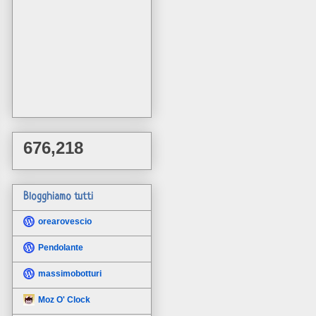
676,218
Blogghiamo tutti
orearovescio
Pendolante
massimobotturi
Moz O' Clock