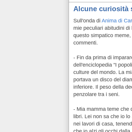
Alcune curiosità s
Sull'onda di
Anima di Car
mie peculiari abitudini di
questo simpatico meme, s
commenti.
- Fin da prima di imparar
dell'enciclopedia "I popol
culture del mondo. La mia
portava un disco del diam
inferiore. Il peso della 
penzolare tra i seni.
- Mia mamma teme che div
libri. Lei non sa che io l
nei lavori di casa, tene
che io alzi gli occhi dall