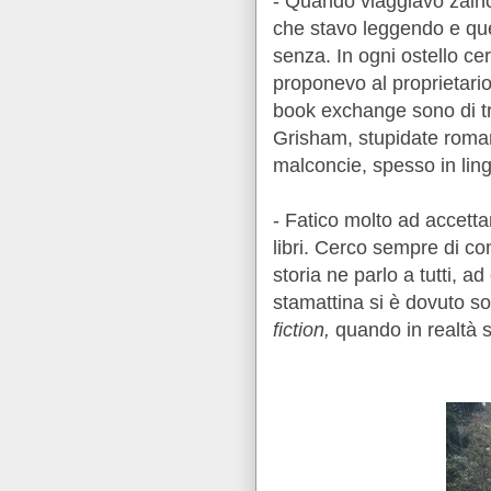
- Quando viaggiavo zaino
che stavo leggendo e quel
senza. In ogni ostello ce
proponevo al proprietario 
book exchange sono di tre
Grisham, stupidate romant
malconcie, spesso in ling
- Fatico molto ad accett
libri. Cerco sempre di co
storia ne parlo a tutti, 
stamattina si è dovuto so
fiction,
quando in realtà s