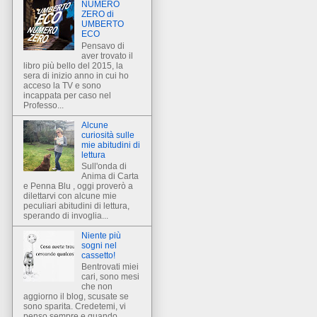
NUMERO
ZERO di
UMBERTO
ECO
Pensavo di
aver trovato il
libro più bello del 2015, la
sera di inizio anno in cui ho
acceso la TV e sono
incappata per caso nel
Professo...
Alcune
curiosità sulle
mie abitudini di
lettura
Sull'onda di
Anima di Carta
e Penna Blu , oggi proverò a
dilettarvi con alcune mie
peculiari abitudini di lettura,
sperando di invoglia...
Niente più
sogni nel
cassetto!
Bentrovati miei
cari, sono mesi
che non
aggiorno il blog, scusate se
sono sparita. Credetemi, vi
penso sempre e quando