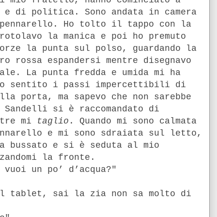
i mio fratello, hanno cominciato a
 e di politica. Sono andata in camera
pennarello. Ho tolto il tappo con la
rotolavo la manica e poi ho premuto
orze la punta sul polso, guardando la
ro rossa espandersi mentre disegnavo
ale. La punta fredda e umida mi ha
o sentito i passi impercettibili di
lla porta, ma sapevo che non sarebbe
 Sandelli si è raccomandato di
ntre mi
taglio
. Quando mi sono calmata
nnarello e mi sono sdraiata sul letto,
a bussato e si è seduta al mio
zandomi la fronte.
 vuoi un po’ d’acqua?"
l tablet, sai la zia non sa molto di