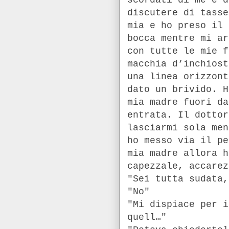
scordati di me e d
discutere di tasse
mia e ho preso il 
bocca mentre mi ar
con tutte le mie f
macchia d’inchiost
una linea orizzont
dato un brivido. H
mia madre fuori da
entrata. Il dottor
lasciarmi sola me
ho messo via il pe
mia madre allora h
capezzale, accarez
"Sei tutta sudata,
"No"
"Mi dispiace per i
quell…"