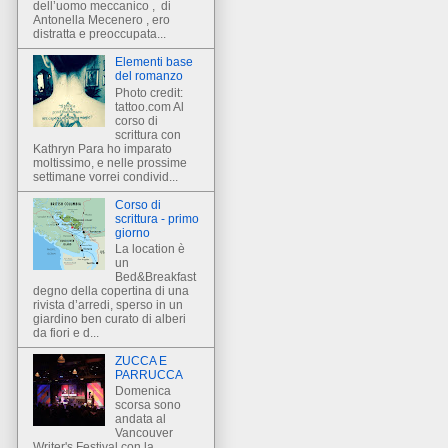
dell’uomo meccanico , di
Antonella Mecenero , ero
distratta e preoccupata...
Elementi base
del romanzo
Photo credit:
tattoo.com Al
corso di
scrittura con
Kathryn Para ho imparato
moltissimo, e nelle prossime
settimane vorrei condivid...
Corso di
scrittura - primo
giorno
La location è
un
Bed&Breakfast
degno della copertina di una
rivista d’arredi, sperso in un
giardino ben curato di alberi
da fiori e d...
ZUCCA E
PARRUCCA
Domenica
scorsa sono
andata al
Vancouver
Writer's Festival con la