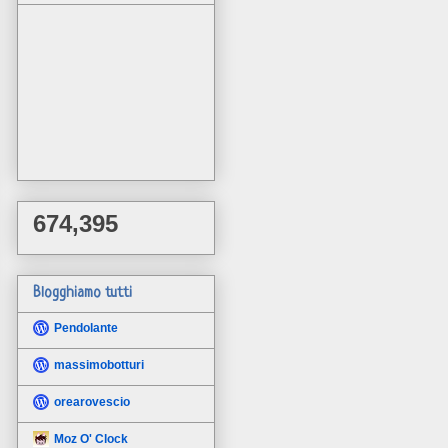
674,395
Blogghiamo tutti
Pendolante
massimobotturi
orearovescio
Moz O' Clock