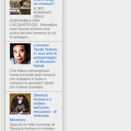
un romanzo?
IL MIO
ROMANZO
ORA È
DISPONIBILE PER
L'ACQUISTO QUI . Stamattina
avrei dovuto scrivere una
scena del mio romanzo in cui
la protagon...
L'incolore
Tazaki Tsukuru
e i suoi anni di
pellegrinaggio
- di Murakami
Haruki
Che lettura meravigliosa!
Avete presente quei romanzi
che scaldano il cuore e
colorano le giornate? Quelli
che ti fanno scordare ...
Sherlock
Holmes e il
mistero
dell'uomo
meccanico - di
Antonella
Mecenero
Quando ho letto il prologo di
Sherlock Holmes e il mistero