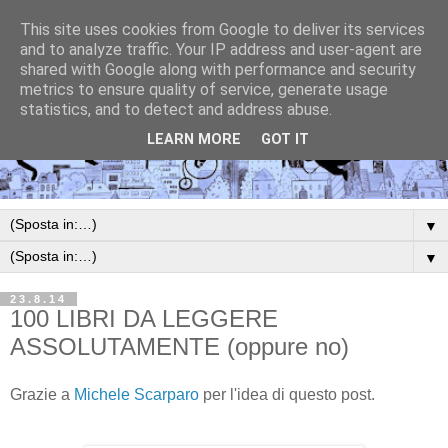
This site uses cookies from Google to deliver its services
and to analyze traffic. Your IP address and user-agent are
shared with Google along with performance and security
metrics to ensure quality of service, generate usage
statistics, and to detect and address abuse.
LEARN MORE
GOT IT
▼
▼
23.8.14
100 LIBRI DA LEGGERE
ASSOLUTAMENTE (oppure no)
Grazie a
Michele Scarparo
per l'idea di questo post.