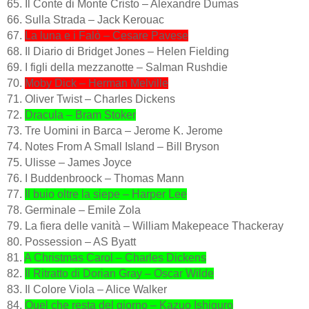
65. Il Conte di Monte Cristo – Alexandre Dumas
66. Sulla Strada – Jack Kerouac
67.
La luna e i Falò – Cesare Pavese
68. Il Diario di Bridget Jones – Helen Fielding
69. I figli della mezzanotte – Salman Rushdie
70.
Moby Dick – Herman Melville
71. Oliver Twist – Charles Dickens
72.
Dracula – Bram Stoker
73. Tre Uomini in Barca – Jerome K. Jerome
74. Notes From A Small Island – Bill Bryson
75. Ulisse – James Joyce
76. I Buddenbroock – Thomas Mann
77.
Il buio oltre la siepe – Harper Lee
78. Germinale – Emile Zola
79. La fiera delle vanità – William Makepeace Thackeray
80. Possession – AS Byatt
81.
A Christmas Carol – Charles Dickens
82.
Il Ritratto di Dorian Gray – Oscar Wilde
83. Il Colore Viola – Alice Walker
84.
Quel che resta del giorno – Kazuo Ishiguro