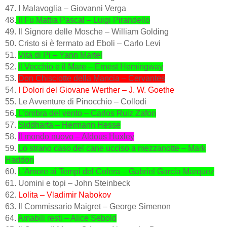
47. I Malavoglia – Giovanni Verga
48.
Il Fu Mattia Pascal – Luigi Pirandello
49. Il Signore delle Mosche – William Golding
50. Cristo si è fermato ad Eboli – Carlo Levi
51.
Vita di Pi – Yann Martel
52.
Il Vecchio e il Mare – Ernest Hemingway
53.
Don Chisciotte della Mancia – Cervantes
54.
I Dolori del Giovane Werther – J. W. Goethe
55. Le Avventure di Pinocchio – Collodi
56.
L’ombra del vento – Carlos Ruiz Zafon
57.
Siddharta – Hermann Hesse
58.
Il mondo nuovo – Aldous Huxley
59.
Lo strano caso del cane ucciso a mezzanotte – Mark
Haddon
60.
L’Amore ai Tempi del Colera – Gabriel Garcia Marquez
61. Uomini e topi – John Steinbeck
62.
Lolita – Vladimir Nabokov
63. Il Commissario Maigret – George Simenon
64.
Amabili resti – Alice Sebold