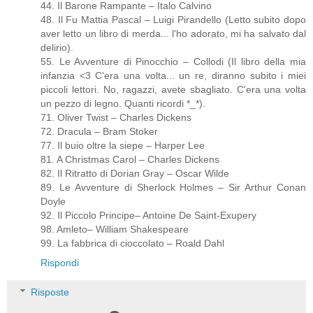
44. Il Barone Rampante – Italo Calvino
48. Il Fu Mattia Pascal – Luigi Pirandello (Letto subito dopo
aver letto un libro di merda... l'ho adorato, mi ha salvato dal
delirio).
55. Le Avventure di Pinocchio – Collodi (Il libro della mia
infanzia <3 C'era una volta... un re, diranno subito i miei
piccoli lettori. No, ragazzi, avete sbagliato. C'era una volta
un pezzo di legno. Quanti ricordi *_*).
71. Oliver Twist – Charles Dickens
72. Dracula – Bram Stoker
77. Il buio oltre la siepe – Harper Lee
81. A Christmas Carol – Charles Dickens
82. Il Ritratto di Dorian Gray – Oscar Wilde
89. Le Avventure di Sherlock Holmes – Sir Arthur Conan
Doyle
92. Il Piccolo Principe– Antoine De Saint-Exupery
98. Amleto– William Shakespeare
99. La fabbrica di cioccolato – Roald Dahl
Rispondi
Risposte