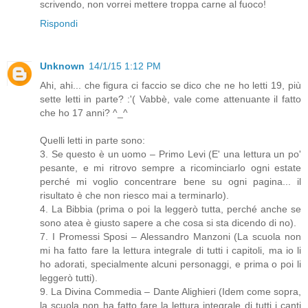
scrivendo, non vorrei mettere troppa carne al fuoco!
Rispondi
Unknown
14/1/15 1:12 PM
Ahi, ahi... che figura ci faccio se dico che ne ho letti 19, più
sette letti in parte? :'( Vabbè, vale come attenuante il fatto
che ho 17 anni? ^_^
Quelli letti in parte sono:
3. Se questo è un uomo – Primo Levi (E' una lettura un po'
pesante, e mi ritrovo sempre a ricominciarlo ogni estate
perché mi voglio concentrare bene su ogni pagina... il
risultato è che non riesco mai a terminarlo).
4. La Bibbia (prima o poi la leggerò tutta, perché anche se
sono atea è giusto sapere a che cosa si sta dicendo di no).
7. I Promessi Sposi – Alessandro Manzoni (La scuola non
mi ha fatto fare la lettura integrale di tutti i capitoli, ma io li
ho adorati, specialmente alcuni personaggi, e prima o poi li
leggerò tutti).
9. La Divina Commedia – Dante Alighieri (Idem come sopra,
la scuola non ha fatto fare la lettura integrale di tutti i canti