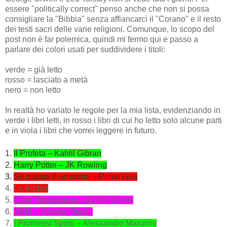
essere "politically correct" penso anche che non si possa
consigliare la "Bibbia" senza affiancarci il "Corano" e il resto
dei testi sacri delle varie religioni. Comunque, lo scopo del
post non è far polemica, quindi mi fermo qui e passo a
parlare dei colori usati per suddividere i titoli:
verde = già letto
rosso = lasciato a metà
nero = non letto
In realtà ho variato le regole per la mia lista, evidenziando in
verde i libri letti, in rosso i libri di cui ho letto solo alcune parti
e in viola i libri che vorrei leggere in futuro.
1.
Il Profeta – Kahlil Gibran
2.
Harry Potter – JK Rowling
3.
Se questo è un uomo – Primo Levi
4.
La Bibbia
5.
Cime Tempestose – Emily Bronte
6.
1984 – George Orwell
7.
I Promessi Sposi – Alessandro Manzoni