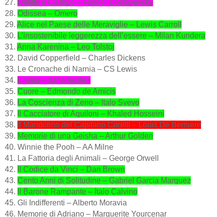
27.
Delitto e Castigo – Fyodor Dostoyevsky
28.
Odissea – Omero
29.
Alice nel Paese delle Meraviglie – Lewis Carroll
30.
L’insostenibile leggerezza dell’essere – Milan Kundera
31.
Anna Karenina – Leo Tolstoj
32. David Copperfield – Charles Dickens
33. Le Cronache di Narnia – CS Lewis
34.
Emma – Jane Austen
35.
Cuore – Edmondo de Amicis
36.
La Coscienza di Zeno – Italo Svevo
37.
Il Cacciatore di Aquiloni – Khaled Hosseini
38.
Il Mandolino del Capitano Corelli – Louis De Berniere
39.
Memorie di una Geisha – Arthur Golden
40. Winnie the Pooh – AA Milne
41. La Fattoria degli Animali – George Orwell
42.
Il Codice da Vinci – Dan Brown
43.
Cento Anni di Solitudine – Gabriel Garcia Marquez
44.
Il Barone Rampante – Italo Calvino
45. Gli Indifferenti – Alberto Moravia
46. Memorie di Adriano – Marguerite Yourcenar