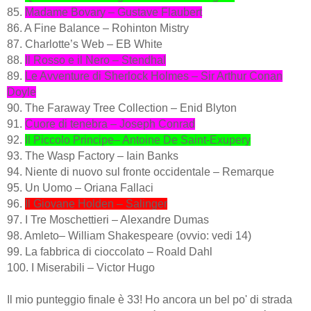
85.
Madame Bovary – Gustave Flaubert
86. A Fine Balance – Rohinton Mistry
87. Charlotte’s Web – EB White
88.
Il Rosso e il Nero – Stendhal
89.
Le Avventure di Sherlock Holmes – Sir Arthur Conan
Doyle
90. The Faraway Tree Collection – Enid Blyton
91.
Cuore di tenebra – Joseph Conrad
92.
Il Piccolo Principe– Antoine De Saint-Exupery
93. The Wasp Factory – Iain Banks
94. Niente di nuovo sul fronte occidentale – Remarque
95. Un Uomo – Oriana Fallaci
96.
Il Giovane Holden – Salinger
97. I Tre Moschettieri – Alexandre Dumas
98. Amleto– William Shakespeare (ovvio: vedi 14)
99. La fabbrica di cioccolato – Roald Dahl
100. I Miserabili – Victor Hugo
Il mio punteggio finale è 33! Ho ancora un bel po' di strada