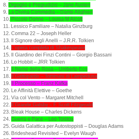
8.
Orgoglio e Pregiudizio – Jane Austen
9.
La Divina Commedia – Dante Alighieri
10.
Piccole Donne – Louisa M Alcott
11. Lessico Familiare – Natalia Ginzburg
12. Comma 22 – Joseph Heller
13. Il Signore degli Anelli – J.R.R. Tolkien
14.
L’opera completa di Shakespeare
15. Il Giardino dei Finzi Contini – Giorgio Bassani
16. Lo Hobbit – JRR Tolkien
17.
Il Nome della Rosa – Umberto Eco
18.
Il Gattopardo – Tommasi di Lampedusa
19.
Il Processo – Franz Kafka
20. Le Affinità Elettive – Goethe
21. Via col Vento – Margaret Mitchell
22.
Il Grande Gatsby – F. Scott Fitzgerald
23. Bleak House – Charles Dickens
24.
Guerra e Pace – Leo Tolstoy
25. Guida Galattica per Autostoppisti – Douglas Adams
26. Brideshead Revisited – Evelyn Waugh