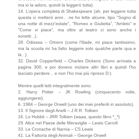
ma io la adoro, quindi la leggerò tutta).
14. L’opera completa di Shakespeare (ah, per leggere tutta
questa ci metterò anni... ne ho lette alcune, tipo "Sogno di
una notte di mezz'estate", "Romeo e Giulietta", "Amleto" e
"Come vi piace", ma oltre al teatro ci sono anche i
sonetti...).
28. Odissea – Omero (come l'Iliade, mi piace tantissimo,
ma la scuola mi ha fatto leggere solo qualche parte qua e
là...).
32. David Copperfield – Charles Dickens (Sono arrivata a
pagina 300, e poi dovevo iniziare altri libri e quindi l'ho
lasciato perdere... e non l'ho mai più ripreso D:)
Mentre quelli letti integralmente sono:
2. Harry Potter – JK Rowling (cinquecento volte,
aggiungerei).
6. 1984 – George Orwell (uno dei miei preferiti in assoluto).
13. Il Signore degli Anelli – J.R.R. Tolkien
16. Lo Hobbit – JRR Tolkien (waaa, questo libro *_*)
29. Alice nel Paese delle Meraviglie – Lewis Carroll
33. Le Cronache di Narnia – CS Lewis
41. La Fattoria degli Animali – George Orwell