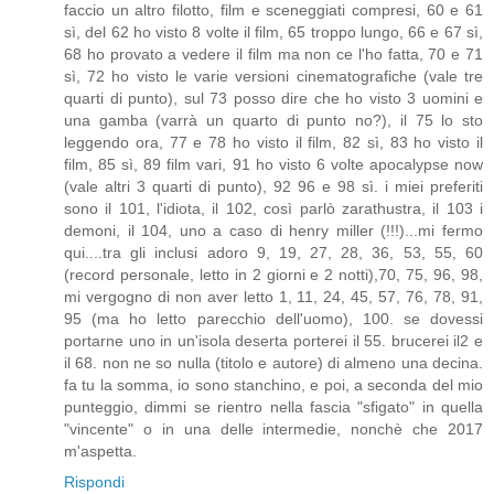
faccio un altro filotto, film e sceneggiati compresi, 60 e 61
sì, del 62 ho visto 8 volte il film, 65 troppo lungo, 66 e 67 sì,
68 ho provato a vedere il film ma non ce l'ho fatta, 70 e 71
sì, 72 ho visto le varie versioni cinematografiche (vale tre
quarti di punto), sul 73 posso dire che ho visto 3 uomini e
una gamba (varrà un quarto di punto no?), il 75 lo sto
leggendo ora, 77 e 78 ho visto il film, 82 sì, 83 ho visto il
film, 85 sì, 89 film vari, 91 ho visto 6 volte apocalypse now
(vale altri 3 quarti di punto), 92 96 e 98 sì. i miei preferiti
sono il 101, l'idiota, il 102, così parlò zarathustra, il 103 i
demoni, il 104, uno a caso di henry miller (!!!)...mi fermo
qui....tra gli inclusi adoro 9, 19, 27, 28, 36, 53, 55, 60
(record personale, letto in 2 giorni e 2 notti),70, 75, 96, 98,
mi vergogno di non aver letto 1, 11, 24, 45, 57, 76, 78, 91,
95 (ma ho letto parecchio dell'uomo), 100. se dovessi
portarne uno in un'isola deserta porterei il 55. brucerei il2 e
il 68. non ne so nulla (titolo e autore) di almeno una decina.
fa tu la somma, io sono stanchino, e poi, a seconda del mio
punteggio, dimmi se rientro nella fascia "sfigato" in quella
"vincente" o in una delle intermedie, nonchè che 2017
m'aspetta.
Rispondi