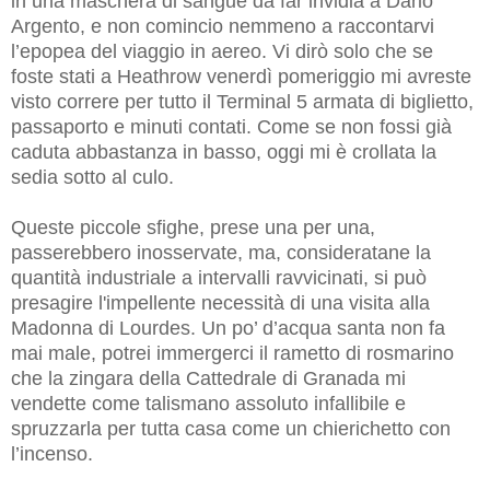
in una maschera di sangue da far invidia a Dario
Argento, e non comincio nemmeno a raccontarvi
l’epopea del viaggio in aereo. Vi dirò solo che se
foste stati a Heathrow venerdì pomeriggio mi avreste
visto correre per tutto il Terminal 5 armata di biglietto,
passaporto e minuti contati. C
ome se non fossi già
caduta abbastanza in basso, oggi
mi è crollata la
sedia sotto al culo.
Queste piccole sfighe, prese una per una,
passerebbero inosservate, ma, consideratane la
quantità industriale a intervalli ravvicinati, si può
presagire l'impellente necessità di una visita alla
Madonna di Lourdes. Un po’ d’acqua santa non fa
mai male, potrei immergerci il rametto di rosmarino
che la zingara della Cattedrale di Granada mi
vendette come talismano assoluto infallibile e
spruzzarla per tutta casa come un chierichetto con
l’incenso.