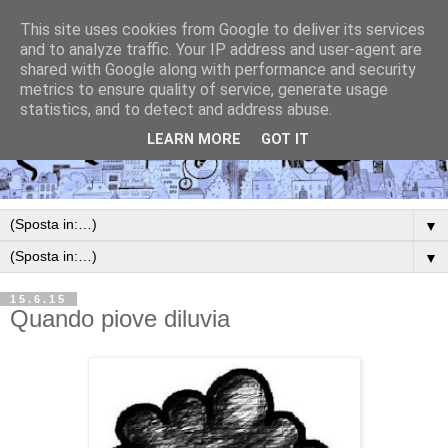
This site uses cookies from Google to deliver its services
and to analyze traffic. Your IP address and user-agent are
shared with Google along with performance and security
metrics to ensure quality of service, generate usage
statistics, and to detect and address abuse.
LEARN MORE
GOT IT
▼
▼
15.6.15
Quando piove diluvia