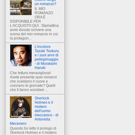
un romanzo?
IL MIO
ROMANZO
ORA È
DISPONIBILE PER
L'ACQUISTO QUI . Stamattina
avrei dovuto scrivere una
scena del mio romanzo in cui
la protagon...
L'incolore
Tazaki Tsukuru
e i suoi anni di
pellegrinaggio
- di Murakami
Haruki
Che lettura meravigliosa!
Avete presente quei romanzi
che scaldano il cuore e
colorano le giornate? Quelli
che ti fanno scordare ...
Sherlock
Holmes e il
mistero
dell'uomo
meccanico - di
Antonella
Mecenero
Quando ho letto il prologo di
Sherlock Holmes e il mistero