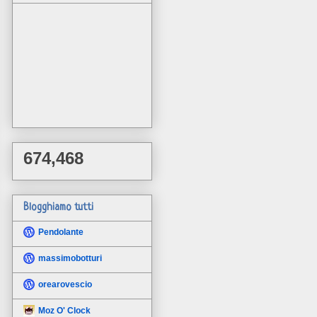
674,468
Blogghiamo tutti
Pendolante
massimobotturi
orearovescio
Moz O' Clock