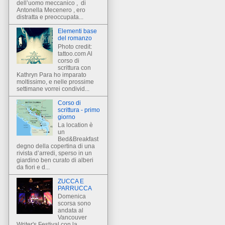
dell’uomo meccanico , di
Antonella Mecenero , ero
distratta e preoccupata...
Elementi base
del romanzo
Photo credit:
tattoo.com Al
corso di
scrittura con
Kathryn Para ho imparato
moltissimo, e nelle prossime
settimane vorrei condivid...
Corso di
scrittura - primo
giorno
La location è
un
Bed&Breakfast
degno della copertina di una
rivista d’arredi, sperso in un
giardino ben curato di alberi
da fiori e d...
ZUCCA E
PARRUCCA
Domenica
scorsa sono
andata al
Vancouver
Writer's Festival con la