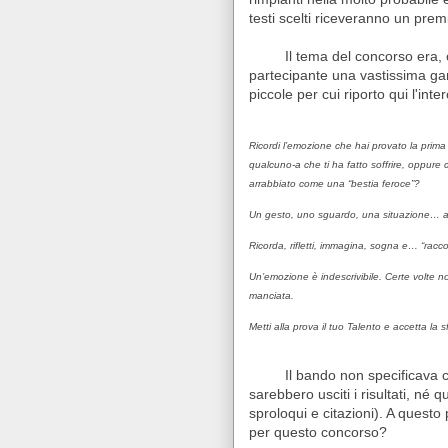
testi scelti riceveranno un prem
Il tema del concorso era,
partecipante una vastissima gam
piccole per cui riporto qui l'inter
Ricordi l’emozione che hai provato la prima
qualcuno-a che ti ha fatto soffrire, oppure 
arrabbiato come una “bestia feroce”?
Un gesto, uno sguardo, una situazione… ane
Ricorda, rifletti, immagina, sogna e… “racc
Un’emozione è indescrivibile. Certe volte n
manciata.
Metti alla prova il tuo Talento e accetta la
Il bando non specificava c
sarebbero usciti i risultati, né q
sproloqui e citazioni). A ques
per questo concorso?