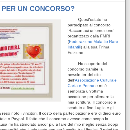
 PER UN CONCORSO?
Quest'estate ho
partecipato al concorso
'Raccontaci un'emozione'
organizzato dalla FMRI
(
Federazione Malattie Rare
Infantili
) alla sua Prima
Edizione.
Ho scoperto del
concorso tramite la
newsletter del sito
dell
'Associazione Culturale
Carta e Penna
e mi è
sembrata un'ottima
occasione per allenare la
mia scrittura. Il concorso è
scaduto a fine Luglio e gli
eso noto i vincitori. Il costo della partecipazione era di dieci euro
ale o Paypal. Il fatto che il concorso avesse come scopo la
usa mi ha stimolato ancor più a fare del mio meglio senza troppi
entualità che il mio testo non sarà scelto tra i finalisti (i primi tre