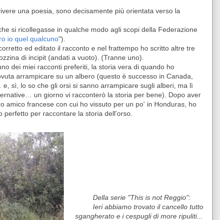
crivere una poesia, sono decisamente più orientata verso la
 che si ricollegasse in qualche modo agli scopi della Federazione
ro io quel qualcuno
").
rretto ed editato il racconto e nel frattempo ho scritto altre tre
zzina di incipit (andati a vuoto). (Tranne uno).
 uno dei miei racconti preferiti, la storia vera di quando ho
ovuta arrampicare su un albero (questo è successo in Canada,
e, sì, lo so che gli orsi si sanno arrampicare sugli alberi, ma lì
ternative… un giorno vi racconterò la storia per bene). Dopo aver
ro amico francese con cui ho vissuto per un po' in Honduras, ho
 perfetto per raccontare la storia dell'orso.
Della serie "This is not Reggio":
Ieri abbiamo trovato il cancello tutto
sgangherato e i cespugli di more ripuliti...