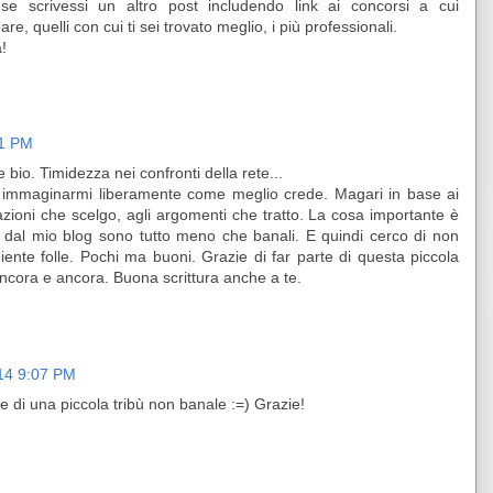
 se scrivessi un altro post includendo link ai concorsi a cui
are, quelli con cui ti sei trovato meglio, i più professionali.
!
01 PM
 bio. Timidezza nei confronti della rete...
 immaginarmi liberamente come meglio crede. Magari in base ai
tazioni che scelgo, agli argomenti che tratto. La cosa importante è
 dal mio blog sono tutto meno che banali. E quindi cerco di non
nte folle. Pochi ma buoni. Grazie di far parte di questa piccola
ancora e ancora. Buona scrittura anche a te.
14 9:07 PM
e di una piccola tribù non banale :=) Grazie!