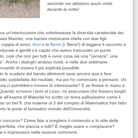
secondo me abbiamo avuto visite
durante la notte!
va un'interlocutore che sottolineasse la diversità caratteriale dei
nata Mamita, una barista messicana zitella con due figli.
 coppia di amici,
Anzi
e la
Benni
(i 'Benzi') di leggere il racconto e
ducate e gentili s'è capito che avevo trascurato un punto
to, cioè che non per tutti è ovvio cosa sia una "cerveza", una
s". Anche i dialoghi andavo rivisti, e nelle due settimane
ercando di essere il più esplicita possibile.
ato lo scadere del bando altrimenti sarei ancora qua a fare
olto soddisfatta del risultato, ma poi ho cominciato a pensare: chi
sa ci potrebbero trovare di interessante? E se finisse in mano a
uando scrivevo i temi al Liceo, mi assicuravo che fossero lunghi
e all'esame di Maturità ho scritto un tema pallosissimo come il
so un bel 9, che insieme al 3 del compito di Matematica han fatto
to le porte al fantastico mondo dell'Università.
n concorso? Come fate a scegliere il contenuto e lo stile della
 perfetta, che piaccia a tutti? È meglio osare o compiacere?
ze e impressioni nella sezione commenti.