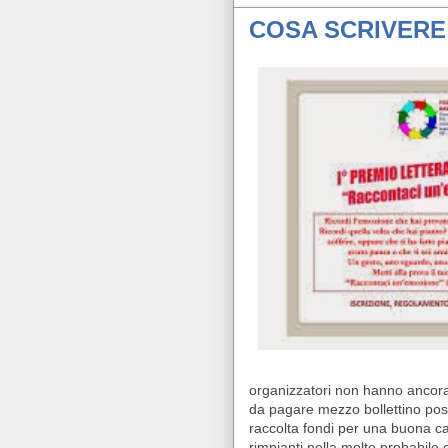
COSA SCRIVERE
organizzatori non hanno ancora r
da pagare mezzo bollettino post
raccolta fondi per una buona ca
rimpianti nella molto probabile ev