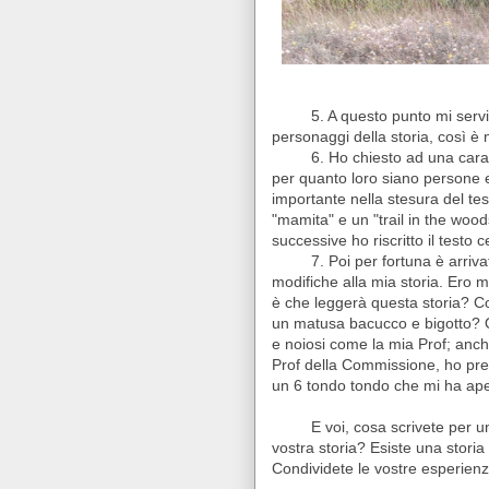
5. A questo punto mi servi
personaggi della storia, così è 
6. Ho chiesto ad una cara
per quanto loro siano persone e
importante nella stesura del tes
"mamita" e un "trail in the wood
successive ho riscritto il testo c
7. Poi per fortuna è arriv
modifiche alla mia storia. Ero m
è che leggerà questa storia? Co
un matusa bacucco e bigotto? Q
e noiosi come la mia Prof; anch
Prof della Commissione, ho pre
un 6 tondo tondo che mi ha aper
E voi, cosa scrivete per u
vostra storia? Esiste una storia
Condividete le vostre esperien