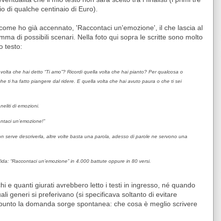
io di qualche centinaio di Euro).
 come ho già accennato, 'Raccontaci un'emozione', il che lascia al
ma di possibili scenari. Nella foto qui sopra le scritte sono molto
o testo:
 volta che hai detto “Ti amo”? Ricordi quella volta che hai pianto? Per qualcosa o
che ti ha fatto piangere dal ridere. E quella volta che hai avuto paura o che ti sei
liti di emozioni.
ontaci un’emozione!”
on serve descriverla, altre volte basta una parola, adesso di parole ne servono una
 sfida: “Raccontaci un’emozione” in 4.000 battute oppure in 80 versi.
hi e quanti giurati avrebbero letto i testi in ingresso, né quando
uali generi si preferivano (si specificava soltanto di evitare
to punto la domanda sorge spontanea: che cosa è meglio scrivere