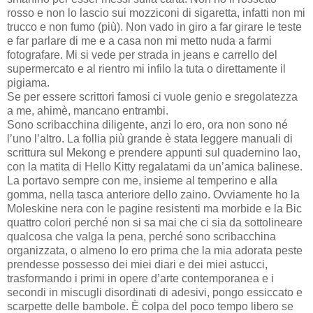
rosso e non lo lascio sui mozziconi di sigaretta, infatti non mi
trucco e non fumo (più). Non vado in giro a far girare le teste
e far parlare di me e a casa non mi metto nuda a farmi
fotografare. Mi si vede per strada in jeans e carrello del
supermercato e al rientro mi infilo la tuta o direttamente il
pigiama.
Se per essere scrittori famosi ci vuole genio e sregolatezza
a me, ahimè, mancano entrambi.
Sono scribacchina diligente, anzi lo ero, ora non sono né
l’uno l’altro. La follia più grande è stata leggere manuali di
scrittura sul Mekong e prendere appunti sul quadernino lao,
con la matita di Hello Kitty regalatami da un’amica balinese.
La portavo sempre con me, insieme al temperino e alla
gomma, nella tasca anteriore dello zaino. Ovviamente ho la
Moleskine nera con le pagine resistenti ma morbide e la Bic
quattro colori perché non si sa mai che ci sia da sottolineare
qualcosa che valga la pena, perché sono scribacchina
organizzata, o almeno lo ero prima che la mia adorata peste
prendesse possesso dei miei diari e dei miei astucci,
trasformando i primi in opere d’arte contemporanea e i
secondi in miscugli disordinati di adesivi, pongo essiccato e
scarpette delle bambole. È colpa del poco tempo libero se