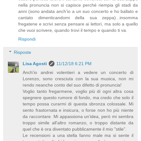
nella pronuncia non si capisce perchè riempia gli stadi da
anni (sono andata anch'io a un suo concerto e ho ballato e
cantato dimenticandomi della sua zeppa)...insomma
fregatene e scrivi senza pensare ai lettori, ma solo a quello
che vuoi scrivere, quando trovi il tempo e quando ti va.
Rispondi
Risposte
Lisa Agosti
11/12/18 6:21 PM
Anch'io andrei volentieri a vedere un concerto di
Lorenzo, sono cresciuta con la sua musica, non mi
rendo neanche conto del suo difetto di pronuncia!
Voglio tanto fregarmene, voglio più di ogni altra cosa
spegnere questo rumore di fondo, ma credo che solo il
tempo possa curarmi di questa sbronza colossale. Mi
sento frastornata e insicura, o forse non ho più niente
da raccontare. Mi appassiona un'idea, però mi sembra
troppo simile all'altro romanzo, o troppo distante da
quel che è ora diventato pubblicamente il mio "stile".
Le recensioni a una stella fanno male ma si sente il