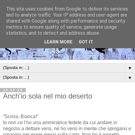
This site uses cookies from Google to deliver its services
and to analyze traffic. Your IP address and user-agent are
shared with Google along with performance and security
metrics to ensure quality of service, generate usage
statistics, and to detect and address abuse.
LEARN MORE
GOT IT
▼
▼
10.12.18
Anch'io sola nel mio deserto
“Scriva, Bianca!”
Io non ce l’ho una ammiratrice fedele da cui andare in
negozio a dettare versi, né ho versi in mente che spingano e
smanino per esser messi sulla carta. Non ho il rossetto