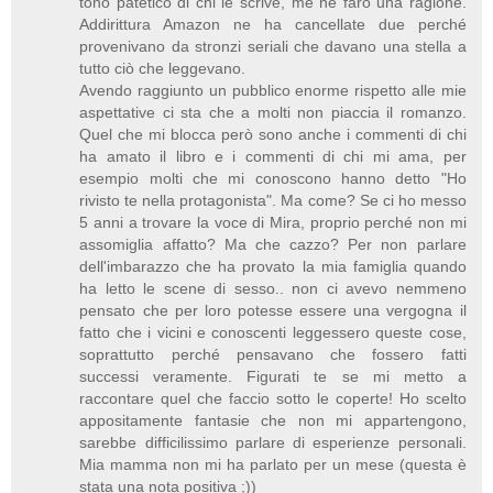
tono patetico di chi le scrive, me ne farò una ragione.
Addirittura Amazon ne ha cancellate due perché
provenivano da stronzi seriali che davano una stella a
tutto ciò che leggevano.
Avendo raggiunto un pubblico enorme rispetto alle mie
aspettative ci sta che a molti non piaccia il romanzo.
Quel che mi blocca però sono anche i commenti di chi
ha amato il libro e i commenti di chi mi ama, per
esempio molti che mi conoscono hanno detto "Ho
rivisto te nella protagonista". Ma come? Se ci ho messo
5 anni a trovare la voce di Mira, proprio perché non mi
assomiglia affatto? Ma che cazzo? Per non parlare
dell'imbarazzo che ha provato la mia famiglia quando
ha letto le scene di sesso.. non ci avevo nemmeno
pensato che per loro potesse essere una vergogna il
fatto che i vicini e conoscenti leggessero queste cose,
soprattutto perché pensavano che fossero fatti
successi veramente. Figurati te se mi metto a
raccontare quel che faccio sotto le coperte! Ho scelto
appositamente fantasie che non mi appartengono,
sarebbe difficilissimo parlare di esperienze personali.
Mia mamma non mi ha parlato per un mese (questa è
stata una nota positiva ;))