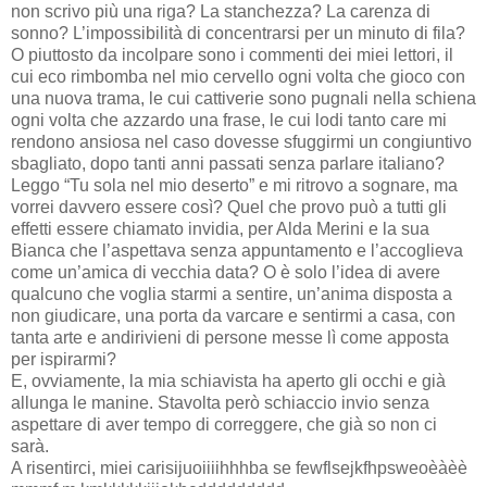
non scrivo più una riga? La stanchezza? La carenza di
sonno? L’impossibilità di concentrarsi per un minuto di fila?
O piuttosto da incolpare sono i commenti dei miei lettori, il
cui eco rimbomba nel mio cervello ogni volta che gioco con
una nuova trama, le cui cattiverie sono pugnali nella schiena
ogni volta che azzardo una frase, le cui lodi tanto care mi
rendono ansiosa nel caso dovesse sfuggirmi un congiuntivo
sbagliato, dopo tanti anni passati senza parlare italiano?
Leggo “Tu sola nel mio deserto” e mi ritrovo a sognare, ma
vorrei davvero essere così? Quel che provo può a tutti gli
effetti essere chiamato invidia, per Alda Merini e la sua
Bianca che l’aspettava senza appuntamento e l’accoglieva
come un’amica di vecchia data? O è solo l’idea di avere
qualcuno che voglia starmi a sentire, un’anima disposta a
non giudicare, una porta da varcare e sentirmi a casa, con
tanta arte e andirivieni di persone messe lì come apposta
per ispirarmi?
E, ovviamente, la mia schiavista ha aperto gli occhi e già
allunga le manine. Stavolta però schiaccio invio senza
aspettare di aver tempo di correggere, che già so non ci
sarà.
A risentirci, miei carisijuoiiiihhhba se fewflsejkfhpsweoèàèè