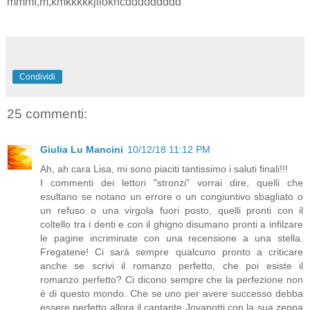
mmmf,m,kmkkkkkjiiokhcddddddddd
Condividi
25 commenti:
Giulia Lu Mancini
10/12/18 11:12 PM
Ah, ah cara Lisa, mi sono piaciti tantissimo i saluti finali!!!
I commenti dei lettori "stronzi" vorrai dire, quelli che
esultano se notano un errore o un congiuntivo sbagliato o
un refuso o una virgola fuori posto, quelli pronti con il
coltello tra i denti e con il ghigno disumano pronti a infilzare
le pagine incriminate con una recensione a una stella.
Fregatene! Ci sarà sempre qualcuno pronto a criticare
anche se scrivi il romanzo perfetto, che poi esiste il
romanzo perfetto? Ci dicono sempre che la perfezione non
è di questo mondo. Che se uno per avere successo debba
essere perfetto allora il cantante Jovanotti con la sua zeppa