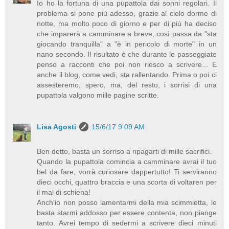
Io ho la fortuna di una pupattola dai sonni regolari. Il
problema si pone più adesso, grazie al cielo dorme di
notte, ma molto poco di giorno e per di più ha deciso
che imparerà a camminare a breve, così passa da "sta
giocando tranquilla" a "è in pericolo di morte" in un
nano secondo. Il risultato è che durante le passeggiate
penso a racconti che poi non riesco a scrivere... E
anche il blog, come vedi, sta rallentando. Prima o poi ci
assesteremo, spero, ma, del resto, i sorrisi di una
pupattola valgono mille pagine scritte.
Lisa Agosti
15/6/17 9:09 AM
Ben detto, basta un sorriso a ripagarti di mille sacrifici.
Quando la pupattola comincia a camminare avrai il tuo
bel da fare, vorrà curiosare dappertutto! Ti serviranno
dieci occhi, quattro braccia e una scorta di voltaren per
il mal di schiena!
Anch'io non posso lamentarmi della mia scimmietta, le
basta starmi addosso per essere contenta, non piange
tanto. Avrei tempo di sedermi a scrivere dieci minuti