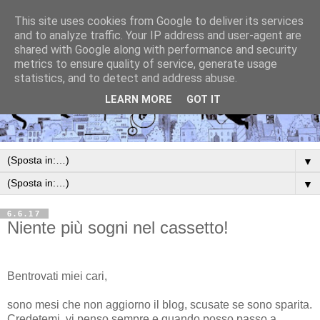
This site uses cookies from Google to deliver its services
and to analyze traffic. Your IP address and user-agent are
shared with Google along with performance and security
metrics to ensure quality of service, generate usage
statistics, and to detect and address abuse.
LEARN MORE
GOT IT
▼
▼
6.6.17
Niente più sogni nel cassetto!
Bentrovati miei cari,
sono mesi che non aggiorno il blog, scusate se sono sparita.
Credetemi, vi penso sempre e quando posso passo a