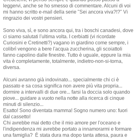
leggervi, anche se ho smesso di commentare.
Alcuni di voi
mi hanno scritto e-mail della serie "Sei ancora viva?!?"
Vi
ringrazio dei vostri pensieri.
Sono viva, sì, e sono ancora qui, tra i boschi canadesi, dove
ci siamo salutati l'ultima volta. I cerbiatti (vi ricordate
Curiosini e Cretinetti?) vagano in giardino come sempre, i
colibrì vengono a bere l'acqua zuccherina, gli scoiattoli
fanno capolino dalle finestre. Tutto è uguale, eppure la mia
vita è completamente, totalmente, indietro-non-si-torna,
diversa.
Alcuni avranno già indovinato... specialmente chi ci è
passato e sa cosa significa non avere più vita propria...
dormire a intervalli di due ore... farsi la doccia solo quando
piove... guidare a vuoto nella notte alla ricerca di cinque
minuti di silenzio...
Esatto! Sono diventata mamma!
Sogno numero uno: fuori
dal cassetto!
Chi avrebbe mai detto che il mio amore per l'oceano e
l'indipendenza mi avrebbe portato a innamorarmi e formare
una famiglia? È stata dura ma d
opo tanta attesa, paura e