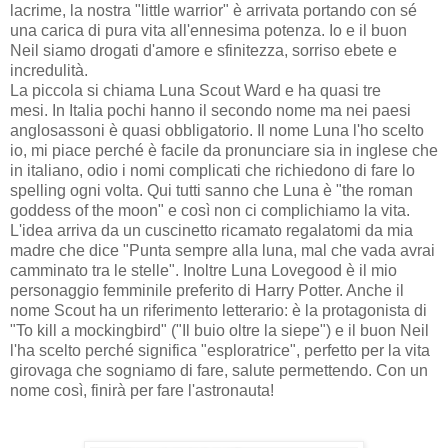
lacrime, la nostra "little warrior" è arrivata portando con sé
una carica di pura vita all'ennesima potenza.
Io e il buon
Neil siamo drogati d'amore e sfinitezza, sorriso ebete e
incredulità.
La piccola si chiama Luna Scout Ward e ha quasi tre
mesi.
In Italia pochi hanno il secondo nome ma nei paesi
anglosassoni è quasi obbligatorio.
Il nome Luna l'ho scelto
io, mi piace perché è facile da pronunciare sia in inglese che
in italiano, odio i nomi complicati che richiedono di fare lo
spelling ogni volta. Qui tutti sanno che Luna è "the roman
goddess of the moon" e così non ci complichiamo la vita.
L'idea arriva da un cuscinetto ricamato regalatomi da mia
madre che dice "Punta sempre alla luna, mal che vada avrai
camminato tra le stelle". Inoltre Luna Lovegood è il mio
personaggio femminile preferito di Harry Potter. Anche il
nome Scout ha un riferimento letterario: è la protagonista di
"To kill a mockingbird" ("Il buio oltre la siepe")
e il buon Neil
l'ha scelto perché significa "esploratrice", perfetto per la vita
girovaga che sogniamo di fare, salute permettendo.
Con un
nome così, finirà per fare l'astronauta!