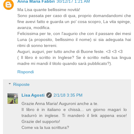
Anna Maria Fabbri
30/12/17 1:21 AM
Ma Lisa quante bellissime novità!
Sono passata per caso di qua, proprio domandandomi che
fine avevi fatto e guarda un po' cosa scopro, La vita spinge,
avanza, modifica.
Felicissima per te, con l'augurio che con il passare dei mesi
Luna (a proposito, bellissimo il nome) si sia adeguata hai
ritmi di sonno terreni.
Auguri, auguri, per tutto anche di Buone feste. <3 <3 <3
( Il libro è scritto in Inglese? Se è scritto nella tua lingua
madre mi mandi il titolo quando sarà pubblicato?).
Rispondi
Risposte
Lisa Agosti
2/1/18 3:35 PM
Grazie Anna Maria! Auguroni anche a te.
Il libro è in italiano e chissà... un giorno magari lo
tradurrò in inglese. Ti manderò il link appena esce!
Grazie del supporto!
Come va la tua scrittura?