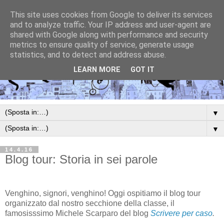
This site uses cookies from Google to deliver its services
and to analyze traffic. Your IP address and user-agent are
shared with Google along with performance and security
metrics to ensure quality of service, generate usage
statistics, and to detect and address abuse.
LEARN MORE
GOT IT
▼
▼
14.4.16
Blog tour: Storia in sei parole
Venghino, signori, venghino! Oggi ospitiamo il blog tour
organizzato dal nostro secchione della classe, il
famosisssimo Michele Scarparo del blog
Scrivere per caso
.