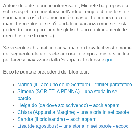
Autore di tante rubriche interessanti, Michele ha proposto ai
soliti sospetti di cimentarsi nell'arduo compito di mettersi nei
suoi panni, così che a noi non è rimasto che rimboccarci le
maniche mentre lui se n'è andato in vacanza (non se le sta
godendo, purtroppo, perché gli fischiano continuamente le
orecchie, e se lo merita).
Se vi sentite chiamati in causa ma non trovate il vostro nome
nel seguente elenco, siete ancora in tempo a mettervi in fila
per farvi schiavizzare dallo Scarparo. Lo trovate
qui
.
Ecco le puntate precedenti del blog tour:
Marina (Il Taccuino dello Scrittore) – thriller paratattico
Simona (SCRITTI A PENNA) – una storia in sei
parole
Helgaldo (da dove sto scrivendo) – acchiappami
Chiara (Appunti a Margine)
– una storia in sei parole
Sandra (ilibridisandra)
– acchiappami
Lisa (de agostibus)
– una storia in sei parole - eccoci!