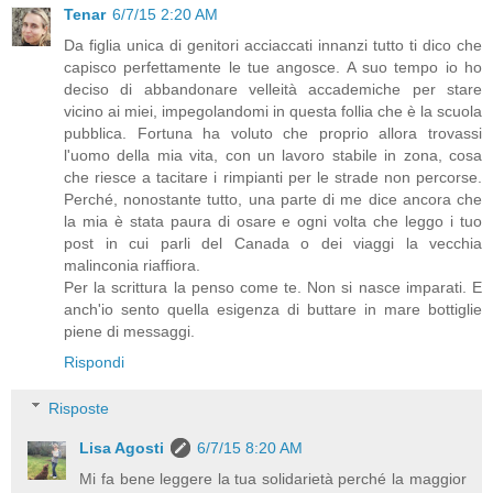
Tenar
6/7/15 2:20 AM
Da figlia unica di genitori acciaccati innanzi tutto ti dico che
capisco perfettamente le tue angosce. A suo tempo io ho
deciso di abbandonare velleità accademiche per stare
vicino ai miei, impegolandomi in questa follia che è la scuola
pubblica. Fortuna ha voluto che proprio allora trovassi
l'uomo della mia vita, con un lavoro stabile in zona, cosa
che riesce a tacitare i rimpianti per le strade non percorse.
Perché, nonostante tutto, una parte di me dice ancora che
la mia è stata paura di osare e ogni volta che leggo i tuo
post in cui parli del Canada o dei viaggi la vecchia
malinconia riaffiora.
Per la scrittura la penso come te. Non si nasce imparati. E
anch'io sento quella esigenza di buttare in mare bottiglie
piene di messaggi.
Rispondi
Risposte
Lisa Agosti
6/7/15 8:20 AM
Mi fa bene leggere la tua solidarietà perché la maggior