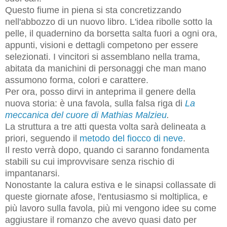
Questo fiume in piena si sta concretizzando
nell'abbozzo di un nuovo libro. L'idea ribolle sotto la
pelle, il quadernino da borsetta salta fuori a ogni ora,
appunti, visioni e dettagli competono per essere
selezionati. I vincitori si assemblano nella trama,
abitata da manichini di personaggi che man mano
assumono forma, colori e carattere.
Per ora, posso dirvi in anteprima il genere della
nuova storia: è una
favola, sulla falsa riga di
La
meccanica del cuore di Mathias Malzieu
.
La struttura a tre atti questa volta sarà delineata a
priori, seguendo il
metodo del fiocco di neve
.
Il resto verrà dopo, quando ci saranno fondamenta
stabili su cui improvvisare senza rischio di
impantanarsi.
Nonostante la calura estiva e le sinapsi collassate di
queste giornate afose, l'entusiasmo si moltiplica, e
più lavoro sulla favola, più mi vengono idee su come
aggiustare il romanzo che avevo quasi dato per