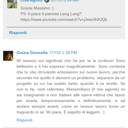
Lisa Agosti
8/7/15 5:24 AM
Grazie Massimo :)
PS: ti piace il pianista Lang Lang?
https://www.youtube.com/watch?v=jJwie3hAJQk
Rispondi
Grazia Gironella
7/7/15 1:28 PM
Mi associo sui significati che ha per te la scrittura! Sono
bellissimi e li hai espressi magnificamente. Sono contenta
che tu stia ritrovando entusiasmo sul nuovo lavoro, perché
secondo me quello è davvero un problema: separarsi da un
progetto su cui hai sudato tanto, quando ti va stretto. Se
non lo fai, resti rallentata. Massimiliano (il mio agente) mi
sta insegnando a non badare alle opere-vittima che lascio
per strada, temporaneamente o definitivamente, e ad
andare sempre avanti, come se nessun lavoro fosse un
traguardo in sé. Mi piace. E aspetto di leggerti. :)
Rispondi