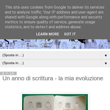
This site uses cookies from Google to deliver its services
and to analyze traffic. Your IP address and user-agent are
shared with Google along with performance and security
metrics to ensure quality of service, generate usage
statistics, and to detect and address abuse.
LEARN MORE
GOT IT
▼
▼
5.7.15
Un anno di scrittura - la mia evoluzione