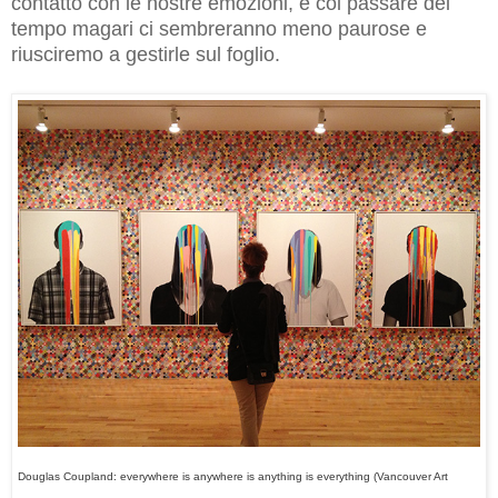
contatto con le nostre emozioni, e col passare del
tempo magari ci sembreranno meno paurose e
riusciremo a gestirle sul foglio.
Douglas Coupland: everywhere is anywhere is anything is everything
(Vancouver Art