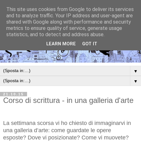
This site uses cookies from Google to deliver its services
and to analyze traffic. Your IP address and user-agent are
shared with Google along with performance and security
metrics to ensure quality of service, generate usage
statistics, and to detect and address abuse.
LEARN MORE
GOT IT
▼
▼
21.10.15
Corso di scrittura - in una galleria d'arte
La settimana scorsa vi ho chiesto di immaginarvi in
una galleria d’arte: come guardate le opere
esposte? Dove vi posizionate? Come vi muovete?