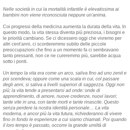
Nelle società in cui la mortalità infantile è elevatissima ai
bambini non viene riconosciuta neppure un'anima.
Coi progressi della medicina aumenta la durata della vita. In
questo modo, la vita stessa diventa più preziosa, i bisogni e
le priorità cambiano. Se ci dicessero oggi che vivremo per
altri cent'anni, ci scorderemmo subito delle piccole
preoccupazioni che fino a un momento fa ci sembravano
tanto pressanti, non ce ne cureremmo più, sarebbe acqua
sotto i ponti.
Un tempo la vita era come un arco, saliva fino ad uno zenit e
poi scendeva; oppure come una scala in cui, col passare
degli anni, si saliva a livelli superiori di saggezza. Oggi non
più; la vita tende a presentarsi ad onde: onde di
apprendimento, di amore, nuove credenze, nuovi lavori;
tante vite in una, con tante morti e tante rinascite. Questo
senza perdere la nostra identità personale… La vita
moderna, e ancor più la vita futura, richiederanno di vivere
fino in fondo le esperienze a cui siamo chiamati. Poi quando
il loro tempo è passato, occorre la grande umiltà di