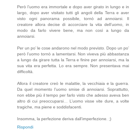
Però l’uomo era immortale e dopo aver girato in lungo e in
largo, dopo aver visitato tutti gli angoli della Terra e aver
visto ogni panorama possibile, tornò ad annoiarsi. Il
creatore allora decise di accorciare la vita dell’uomo, in
modo da farlo vivere bene, ma non così a lungo da
annoiarsi.
Per un po’ le cose andarono nel modo previsto. Dopo un po’
però l’uomo tornò a lamentarsi. Non viveva più abbastanza
a lungo da girare tutta la Terra e finire per annoiarsi, ma la
sua vita era perfetta. Lo era sempre. Non presentava mai
difficoltà.
Allora il creatore creò le malattie, la vecchiaia e la guerra.
Da quel momento l’uomo smise di annoiarsi. Soprattutto,
non ebbe più il tempo per farlo visto che adesso aveva ben
altro di cui preoccuparsi… L’uomo visse vite dure, a volte
tragiche, ma piene e soddisfacenti.
Insomma, la perfezione deriva dall’imperfezione. ;)
Rispondi