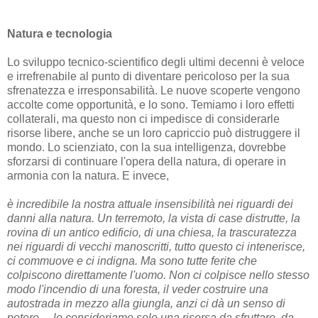
Natura e tecnologia
Lo sviluppo tecnico-scientifico degli ultimi decenni è veloce
e irrefrenabile al punto di diventare pericoloso per la sua
sfrenatezza e irresponsabilità. Le nuove scoperte vengono
accolte come opportunità, e lo sono. Temiamo i loro effetti
collaterali, ma questo non ci impedisce di considerarle
risorse libere, anche se un loro capriccio può distruggere il
mondo. Lo scienziato, con la sua intelligenza, dovrebbe
sforzarsi di continuare l'opera della natura, di operare in
armonia con la natura. E invece,
è incredibile la nostra attuale insensibilità nei riguardi dei
danni alla natura. Un terremoto, la vista di case distrutte, la
rovina di un antico edificio, di una chiesa, la trascuratezza
nei riguardi di vecchi manoscritti, tutto questo ci intenerisce,
ci commuove e ci indigna. Ma sono tutte ferite che
colpiscono direttamente l'uomo. Non ci colpisce nello stesso
modo l'incendio di una foresta, il veder costruire una
autostrada in mezzo alla giungla, anzi ci dà un senso di
potere… lo consideriamo solo una risorsa da sfruttare, da