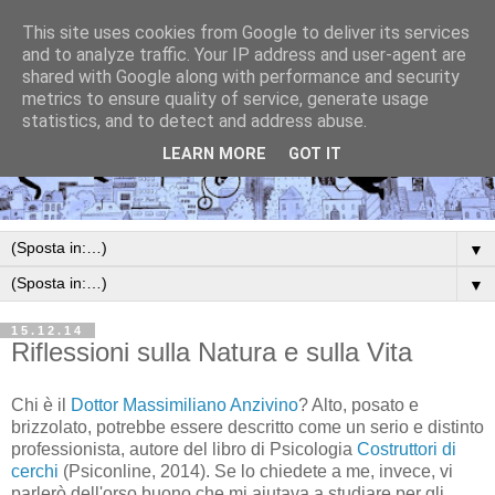
This site uses cookies from Google to deliver its services
and to analyze traffic. Your IP address and user-agent are
shared with Google along with performance and security
metrics to ensure quality of service, generate usage
statistics, and to detect and address abuse.
LEARN MORE
GOT IT
▼
▼
15.12.14
Riflessioni sulla Natura e sulla Vita
Chi è il
Dottor Massimiliano Anzivino
? Alto, posato e
brizzolato, potrebbe essere descritto come un serio e distinto
professionista, autore del libro di Psicologia
Costruttori di
cerchi
(Psiconline, 2014). Se lo chiedete a me, invece, vi
parlerò dell'orso buono che mi aiutava a studiare per gli