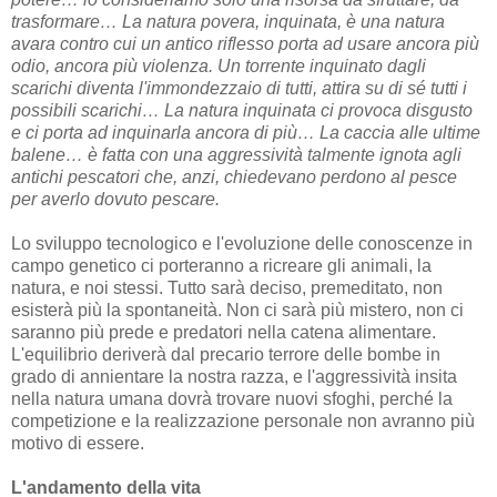
trasformare… La natura povera, inquinata, è una natura
avara contro cui un antico riflesso porta ad usare ancora più
odio, ancora più violenza. Un torrente inquinato dagli
scarichi diventa l'immondezzaio di tutti, attira su di sé tutti i
possibili scarichi… La natura inquinata ci provoca disgusto
e ci porta ad inquinarla ancora di più… La caccia alle ultime
balene… è fatta con una aggressività talmente ignota agli
antichi pescatori che, anzi, chiedevano perdono al pesce
per averlo dovuto pescare.
Lo sviluppo tecnologico e l'evoluzione delle conoscenze in
campo genetico ci porteranno a ricreare gli animali, la
natura, e noi stessi. Tutto sarà deciso, premeditato, non
esisterà più la spontaneità. Non ci sarà più mistero, non ci
saranno più prede e predatori nella catena alimentare.
L'equilibrio deriverà dal precario terrore delle bombe in
grado di annientare la nostra razza, e l'aggressività insita
nella natura umana dovrà trovare nuovi sfoghi, perché la
competizione e la realizzazione personale non avranno più
motivo di essere.
L'andamento della vita