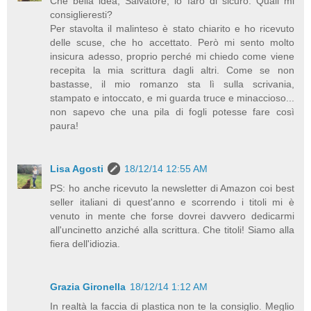
Che bella idea, Salvatore, lo farò di sicuro. Quali mi
consiglieresti?
Per stavolta il malinteso è stato chiarito e ho ricevuto
delle scuse, che ho accettato. Però mi sento molto
insicura adesso, proprio perché mi chiedo come viene
recepita la mia scrittura dagli altri. Come se non
bastasse, il mio romanzo sta lì sulla scrivania,
stampato e intoccato, e mi guarda truce e minaccioso...
non sapevo che una pila di fogli potesse fare così
paura!
Lisa Agosti
18/12/14 12:55 AM
PS: ho anche ricevuto la newsletter di Amazon coi best
seller italiani di quest'anno e scorrendo i titoli mi è
venuto in mente che forse dovrei davvero dedicarmi
all'uncinetto anziché alla scrittura. Che titoli! Siamo alla
fiera dell'idiozia.
Grazia Gironella
18/12/14 1:12 AM
In realtà la faccia di plastica non te la consiglio. Meglio