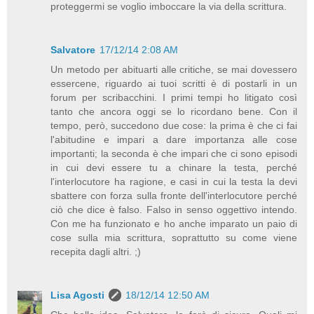
proteggermi se voglio imboccare la via della scrittura.
Salvatore
17/12/14 2:08 AM
Un metodo per abituarti alle critiche, se mai dovessero
essercene, riguardo ai tuoi scritti è di postarli in un
forum per scribacchini. I primi tempi ho litigato così
tanto che ancora oggi se lo ricordano bene. Con il
tempo, però, succedono due cose: la prima è che ci fai
l'abitudine e impari a dare importanza alle cose
importanti; la seconda è che impari che ci sono episodi
in cui devi essere tu a chinare la testa, perché
l'interlocutore ha ragione, e casi in cui la testa la devi
sbattere con forza sulla fronte dell'interlocutore perché
ciò che dice è falso. Falso in senso oggettivo intendo.
Con me ha funzionato e ho anche imparato un paio di
cose sulla mia scrittura, soprattutto su come viene
recepita dagli altri. ;)
Lisa Agosti
18/12/14 12:50 AM