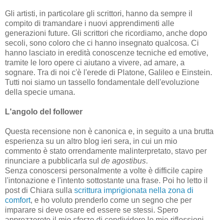
Gli artisti, in particolare gli scrittori, hanno da sempre il
compito di tramandare i nuovi apprendimenti alle
generazioni future. Gli scrittori che ricordiamo, anche dopo
secoli, sono coloro che ci hanno insegnato qualcosa. Ci
hanno lasciato in eredità conoscenze tecniche ed emotive,
tramite le loro opere ci aiutano a vivere, ad amare, a
sognare. Tra di noi c'è l'erede di Platone, Galileo e Einstein.
Tutti noi siamo un tassello fondamentale dell'evoluzione
della specie umana.
L'angolo del follower
Questa recensione non è canonica e, in seguito a una brutta
esperienza su un altro blog ieri sera, in cui un mio
commento è stato orrendamente malinterpretato, stavo per
rinunciare a pubblicarla sul
de agostibus
.
Senza conoscersi personalmente a volte è difficile capire
l'intonazione e l'intento sottostante una frase. Poi ho letto il
post di Chiara sulla
scrittura imprigionata nella zona di
comfort
, e ho voluto prenderlo come un segno che per
imparare si deve osare ed essere se stessi. Spero
apprezzerete il mio sforzo di condividere le mie riflessioni,