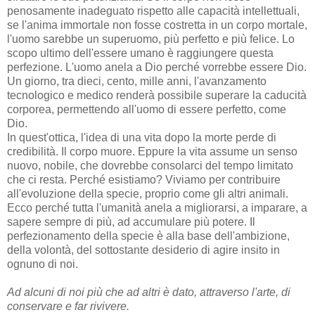
penosamente inadeguato rispetto alle capacità intellettuali,
se l'anima immortale non fosse costretta in un corpo mortale,
l'uomo sarebbe un superuomo, più perfetto e più felice. Lo
scopo ultimo dell'essere umano è raggiungere questa
perfezione. L'uomo anela a Dio perché vorrebbe essere Dio.
Un giorno, tra dieci, cento, mille anni, l'avanzamento
tecnologico e medico renderà possibile superare la caducità
corporea, permettendo all'uomo di essere perfetto, come
Dio.
In quest'ottica, l'idea di una vita dopo la morte perde di
credibilità. Il corpo muore. Eppure la vita assume un senso
nuovo, nobile, che dovrebbe consolarci del tempo limitato
che ci resta. Perché esistiamo? Viviamo per contribuire
all'evoluzione della specie, proprio come gli altri animali.
Ecco perché tutta l'umanità anela a migliorarsi, a imparare, a
sapere sempre di più, ad accumulare più potere. Il
perfezionamento della specie è alla base dell'ambizione,
della volontà, del sottostante desiderio di agire insito in
ognuno di noi.
Ad alcuni di noi più che ad altri è dato, attraverso l'arte, di
conservare e far rivivere.