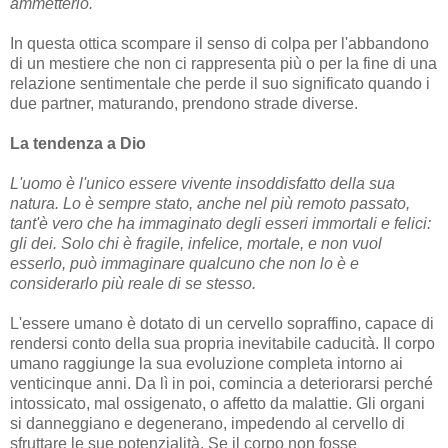
ammetterlo.
In questa ottica scompare il senso di colpa per l'abbandono
di un mestiere che non ci rappresenta più o per la fine di una
relazione sentimentale che perde il suo significato quando i
due partner, maturando, prendono strade diverse.
La tendenza a Dio
L'uomo è l'unico essere vivente insoddisfatto della sua
natura. Lo è sempre stato, anche nel più remoto passato,
tant'è vero che ha immaginato degli esseri immortali e felici:
gli dei. Solo chi è fragile, infelice, mortale, e non vuol
esserlo, può immaginare qualcuno che non lo è e
considerarlo più reale di se stesso.
L'essere umano è dotato di un cervello sopraffino, capace di
rendersi conto della sua propria inevitabile caducità. Il corpo
umano raggiunge la sua evoluzione completa intorno ai
venticinque anni. Da lì in poi, comincia a deteriorarsi perché
intossicato, mal ossigenato, o affetto da malattie. Gli organi
si danneggiano e degenerano, impedendo al cervello di
sfruttare le sue potenzialità. Se il corpo non fosse