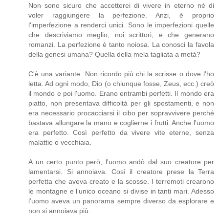
Non sono sicuro che accetterei di vivere in eterno né di
voler raggiungere la perfezione. Anzi, è proprio
l'imperfezione a renderci unici. Sono le imperfezioni quelle
che descriviamo meglio, noi scrittori, e che generano
romanzi. La perfezione è tanto noiosa. La conosci la favola
della genesi umana? Quella della mela tagliata a metà?
C'è una variante. Non ricordo più chi la scrisse o dove l'ho
letta. Ad ogni modo, Dio (o chiunque fosse, Zeus, ecc.) creò
il mondo e poi l'uomo. Erano entrambi perfetti. Il mondo era
piatto, non presentava difficoltà per gli spostamenti, e non
era necessario procacciarsi il cibo per sopravvivere perché
bastava allungare la mano e coglierne i frutti. Anche l'uomo
era perfetto. Così perfetto da vivere vite eterne, senza
malattie o vecchiaia.
A un certo punto però, l'uomo andò dal suo creatore per
lamentarsi. Si annoiava. Così il creatore prese la Terra
perfetta che aveva creato e la scosse. I terremoti crearono
le montagne e l’unico oceano si divise in tanti mari. Adesso
l’uomo aveva un panorama sempre diverso da esplorare e
non si annoiava più.